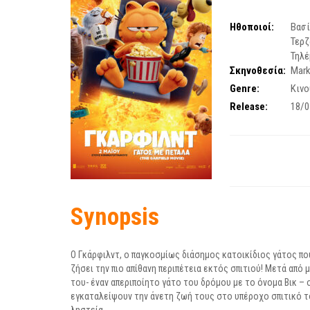
Ηθοποιοί:
Βασ
Τερζ
Τηλέ
Σκηνοθεσία:
Mark
Genre:
Κινο
Release:
18/0
Synopsis
O Γκάρφιλντ, ο παγκοσμίως διάσημος κατοικίδιος γάτος που
ζήσει την πιο απίθανη περιπέτεια εκτός σπιτιού! Μετά από
του- έναν απεριποίητο γάτο του δρόμου με το όνομα Βικ – 
εγκαταλείψουν την άνετη ζωή τους στο υπέροχο σπιτικό το