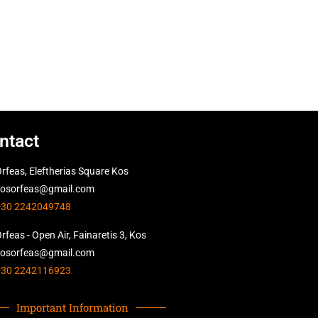
ntact
rfeas, Eleftherias Square Kos
kosorfeas@gmail.com
+30 2242049748
rfeas - Open Air, Fainaretis 3, Kos
kosorfeas@gmail.com
+30 2242116923
Important Information