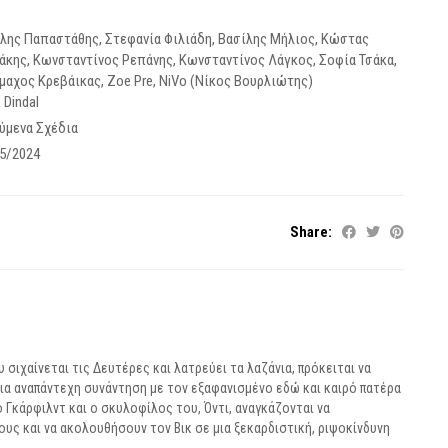
ίλης Παπαστάθης
,
Στεφανία Φιλιάδη
,
Βασίλης Μήλιος
,
Κώστας
άκης
,
Κωνσταντίνος Ρεπάνης
,
Κωνσταντίνος Λάγκος
,
Σοφία Τσάκα
,
μαχος Κρεβάικας
,
Zoe Pre
,
NiVo (Νίκος Βουρλιώτης)
 Dindal
ύμενα Σχέδια
5/2024
Share:
 σιχαίνεται τις Δευτέρες και λατρεύει τα λαζάνια, πρόκειται να
 μια αναπάντεχη συνάντηση με τον εξαφανισμένο εδώ και καιρό πατέρα
ο Γκάρφιλντ και ο σκυλοφίλος του, Όντι, αναγκάζονται να
υς και να ακολουθήσουν τον Βικ σε μια ξεκαρδιστική, ριψοκίνδυνη