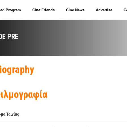
ted Program
Cine Friends
Cine News
Advertise
C
OE PRE
iography
ιλμογραφία
μα Ταινίας