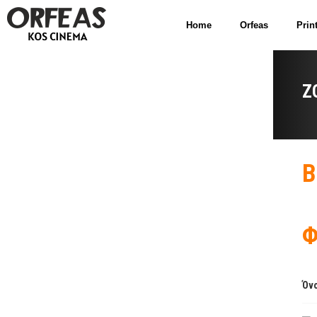
Home
Orfeas
Prin
Z
B
Φ
Όνο