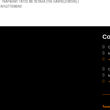
ΓΚΑΡΦΙΛΝΤ: ΓΑΤΟΣ ΜΕ ΠΕΤΑΛΑ (THE GARFIELD MOVIE) |
ΤΑΓΛΩΤΤΙΣΜΕΝΟ
Co
O
O
Term