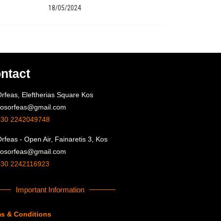
18/05/2024
ntact
rfeas, Eleftherias Square Kos
kosorfeas@gmail.com
+30 2242049748
rfeas - Open Air, Fainaretis 3, Kos
kosorfeas@gmail.com
+30 2242116923
Important Information
s & Conditions