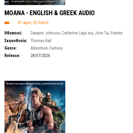
MOANA - ENGLISH & GREEK AUDIO
01 ώρες 55 Λεπτά
Ηθοποιοί:
Dwayne Johnson
,
Catherine Laga΄aia
,
John Tui
,
Frankie
Adams
Σκηνοθεσία:
Thomas Kail
Genre:
Adventure
,
Fantasy
Release:
28/07/2026