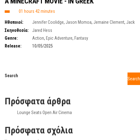
A ΜΙΝΕCRAFT MOVIE - IN GREEK
01 hours 42 minutes
Ηθοποιοί:
Jennifer Coolidge
,
Jason Momoa
,
Jemaine Clement
,
Jack
Black
,
Emma Mayers
Σκηνοθεσία:
Jared Hess
Genre:
Action
,
Epic Adventure
,
Fantasy
Release:
10/05/2025
Search
Search
Πρόσφατα άρθρα
Lounge Seats Open Air Cinema
Πρόσφατα σχόλια