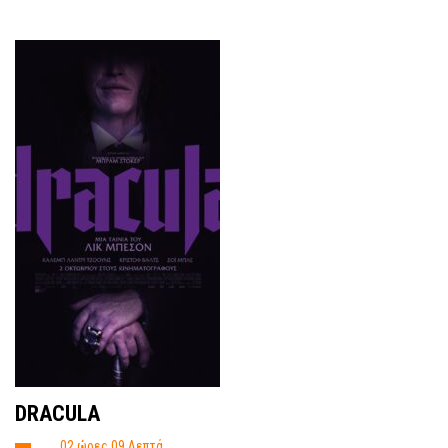
DRACULA
02 ώρες 09 Λεπτά