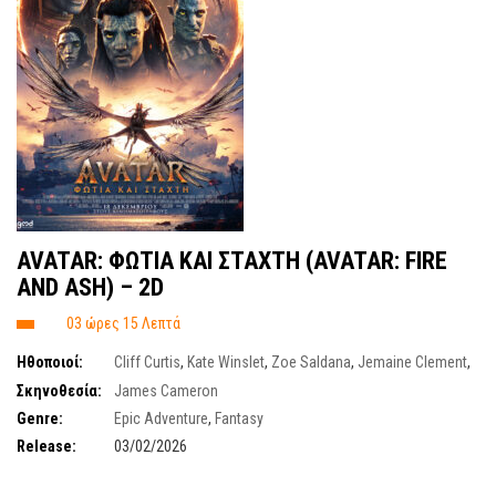
AVATAR: ΦΩΤΙΑ ΚΑΙ ΣΤΑΧΤΗ (AVATAR: FIRE
AND ASH) – 2D
03 ώρες 15 Λεπτά
Ηθοποιοί:
Cliff Curtis
,
Kate Winslet
,
Zoe Saldana
,
Jemaine Clement
,
Edie Falco
,
David Thewlis
,
Sigourney Weaver
,
Giovanni Ribisi
,
Sam
Σκηνοθεσία:
James Cameron
Worthington
Genre:
Epic Adventure
,
Fantasy
Release:
03/02/2026