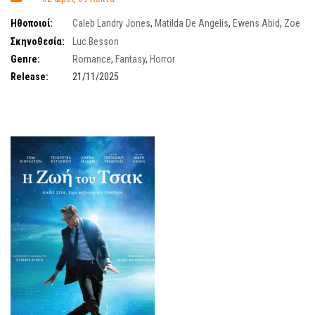
Ηθοποιοί:
Caleb Landry Jones
,
Matilda De Angelis
,
Ewens Abid
,
Zoe
Bleu
,
Christoph Waltz
Σκηνοθεσία:
Luc Besson
Genre:
Romance
,
Fantasy
,
Horror
Release:
21/11/2025