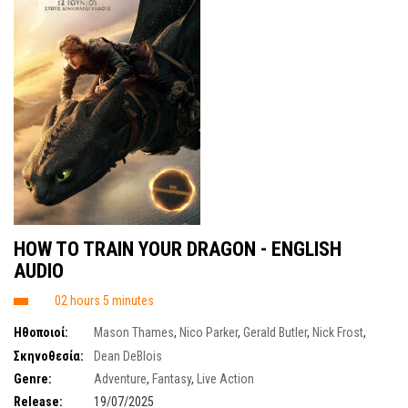
ΗΟW TO TRAIN YOUR DRAGON - ENGLISH
AUDIO
02 hours 5 minutes
Ηθοποιοί:
Mason Thames
,
Nico Parker
,
Gerald Butler
,
Nick Frost
,
Gabriel Howell
,
Julian Dennison
Σκηνοθεσία:
Dean DeBlois
Genre:
Adventure
,
Fantasy
,
Live Action
Release:
19/07/2025