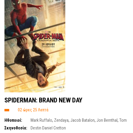
SPIDERMAN: BRAND NEW DAY
02 ώρες 25 Λεπτά
Ηθοποιοί:
Mark Ruffalo
,
Zendaya
,
Jacob Batalon
,
Jon Bernthal
,
Tom
Holland
,
Sadie Sink
,
Tramell Tillman
,
Michael Mando
Σκηνοθεσία:
Destin Daniel Cretton