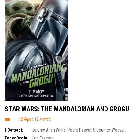
STAR WARS: THE MANDALORIAN AND GROGU
02 ώρες 12 Λεπτά
Ηθοποιοί:
Jeremy Allen White
,
Pedro Pascal
,
Sigourney Weaver
,
Steve Blum
,
Martin Scorsese
Σκηνοθεσία:
Jon Favreau