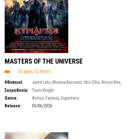
ΜΑSTERS OF THE UNIVERSE
02 ώρες 12 Λεπτά
Ηθοποιοί:
Jared Leto
,
Morena Baccarin
,
Idris Elba
,
Alison Brie
,
Nicholas Galitzine
,
Camila Mendes
,
James Purefoy
,
Charlotte Riley
Σκηνοθεσία:
Travis Knight
Genre:
Action
,
Fantasy
,
Superhero
Release:
05/06/2026