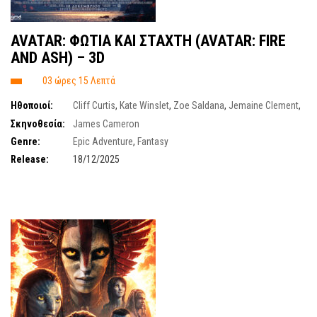
AVATAR: ΦΩΤΙΑ ΚΑΙ ΣΤΑΧΤΗ (AVATAR: FIRE
AND ASH) – 3D
03 ώρες 15 Λεπτά
Ηθοποιοί:
Cliff Curtis
,
Kate Winslet
,
Zoe Saldana
,
Jemaine Clement
,
Edie Falco
,
David Thewlis
,
Sigourney Weaver
,
Giovanni Ribisi
,
Sam
Σκηνοθεσία:
James Cameron
Worthington
Genre:
Epic Adventure
,
Fantasy
Release:
18/12/2025