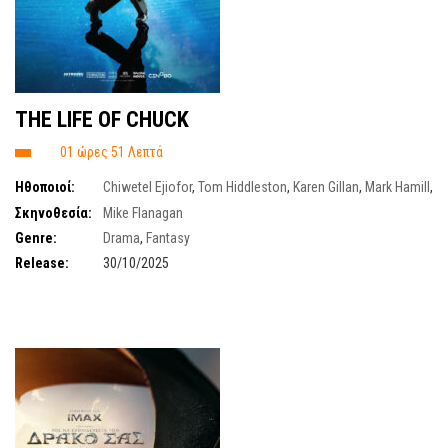
THE LIFE OF CHUCK
01 ώρες 51 Λεπτά
Ηθοποιοί:
Chiwetel Ejiofor
,
Tom Hiddleston
,
Karen Gillan
,
Mark Hamill
,
Jacob Tremblay
,
Benjamin Pajak
,
Carl Lumbly
,
Matthew Lillard
Σκηνοθεσία:
Mike Flanagan
Genre:
Drama
,
Fantasy
Release:
30/10/2025