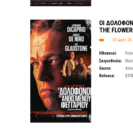
ΟΙ ΔΟΛΟΦΟΝ
THE FLOWER
03 ώρες 26
Ηθοποιοί:
Robe
Cardinal
,
John Lith
Σκηνοθεσία:
Mart
Genre:
Adve
Release:
07/