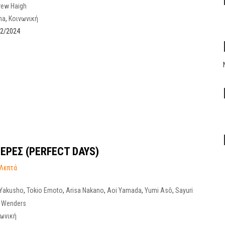
rew Haigh
ma
,
Κοινωνική
02/2024
ΕΡΕΣ (PERFECT DAYS)
 Λεπτά
 Yakusho
,
Tokio Emoto
,
Arisa Nakano
,
Aoi Yamada
,
Yumi Asô
,
Sayuri
 Miura
,
Min Tanaka
 Wenders
νωνική