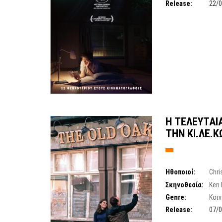
Release:
22/
Η ΤΕΛΕΥΤΑΙ
ΤΗΝ ΚΙ.ΛΕ.Κ
Ηθοποιοί:
Chri
Louis
,
Trevor Fox
Σκηνοθεσία:
Ken
Genre:
Κοι
Release:
07/