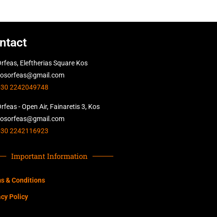
ntact
rfeas, Eleftherias Square Kos
kosorfeas@gmail.com
+30 2242049748
rfeas - Open Air, Fainaretis 3, Kos
kosorfeas@gmail.com
+30 2242116923
Important Information
s & Conditions
acy Policy