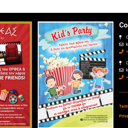
Co
O
O
Term
Priv