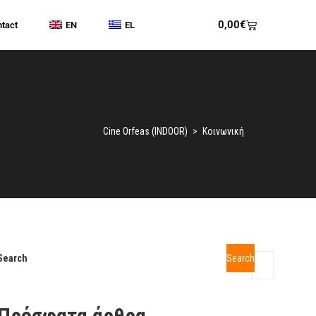
0,00
€
tact
EN
EL
Cine Orfeas (INDOOR)
>
Κοινωνική
Search
Search
Πρόσφατα άρθρα