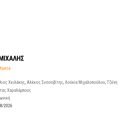
ΜΙΧΑΛΗΣ
 Λεπτά
λιος Χειλάκης
,
Αλέκος Συσσοβίτης
,
Λούκία Μιχαλοπούλου
,
Τζένη
ης Μπουγιούρης
,
Σπύρος Μπιμπίλας
,
Γιώργος Γεροντιδάκης
,
Γιάννης
τας Χαραλάμπους
Ιωάννου
,
Γεράσιμος Σοφιανός
νωνική
08/2026