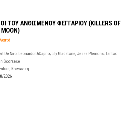
ΟΙ ΤΟΥ ΑΝΘΙΣΜΕΝΟΥ ΦΕΓΓΑΡΙΟΥ (KILLERS OF
 MOON)
 Λεπτά
rt De Niro
,
Leonardo DiCaprio
,
Lily Gladstone
,
Jesse Plemons
,
Tantoo
gow
in Scorsese
nture
,
Κοινωνική
08/2026