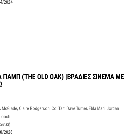
04/2024
Α ΠΑΜΠ (THE OLD OAK) |ΒΡΑΔΙΕΣ ΣΙΝΕΜΑ ΜΕ
Ω
s McGlade
,
Claire Rodgerson
,
Col Tait
,
Dave Turner
,
Ebla Mari
,
Jordan
 Loach
νωνική
08/2026