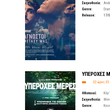
Σκηνοθεσία:
And
Genre:
Dra
Release:
17/
ΥΠΕΡΟΧΕΣ Μ
02 ώρες 03
Ηθοποιοί:
Kôji
Ishikawa
,
Tomokazu
Σκηνοθεσία:
Wim
Genre:
Κοι