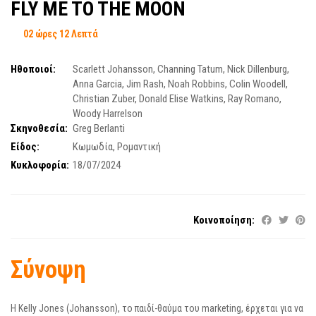
FLY ME TO THE MOON
02 ώρες 12 Λεπτά
Ηθοποιοί:
Scarlett Johansson
,
Channing Tatum
,
Nick Dillenburg
,
Anna Garcia
,
Jim Rash
,
Noah Robbins
,
Colin Woodell
,
Christian Zuber
,
Donald Elise Watkins
,
Ray Romano
,
Woody Harrelson
Σκηνοθεσία:
Greg Berlanti
Είδος:
Κωμωδία
,
Ρομαντική
Κυκλοφορία:
18/07/2024
Κοινοποίηση:
Σύνοψη
Η Kelly Jones (Johansson), το παιδί-θαύμα του marketing, έρχεται για να