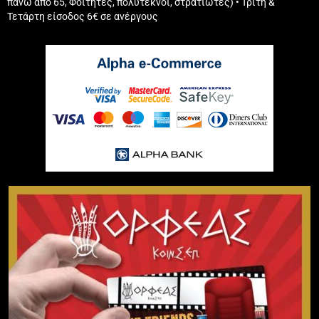
πάνω από 65, Φοιτητές, πολύτεκνοι, στρατιώτες) • Τρίτη &
Τετάρτη είσοδος 6€ σε ανέργους