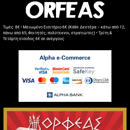
Τιμές: 8€ • Μειωμένο Εισιτήριο:6€ (Κάθε Δευτέρα – κάτω από 12,
πάνω από 65, Φοιτητές, πολύτεκνοι, στρατιώτες) • Τρίτη &
Τετάρτη είσοδος 6€ σε ανέργους