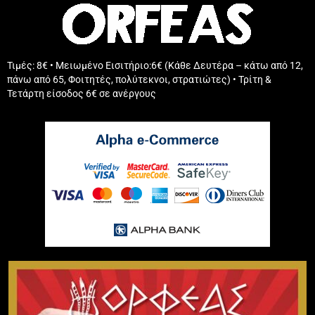
Τιμές: 8€ • Μειωμένο Εισιτήριο:6€ (Κάθε Δευτέρα – κάτω από 12,
πάνω από 65, Φοιτητές, πολύτεκνοι, στρατιώτες) • Τρίτη &
Τετάρτη είσοδος 6€ σε ανέργους