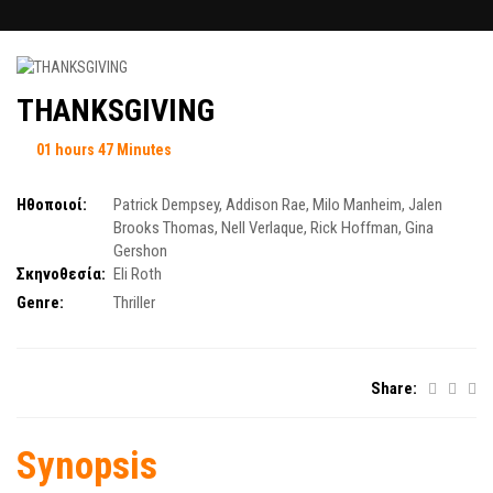
ΤΗΑΝΚSGIVING
01 hours 47 Minutes
Ηθοποιοί:
Patrick Dempsey
,
Addison Rae
,
Milo Manheim
,
Jalen
Brooks Thomas
,
Nell Verlaque
,
Rick Hoffman
,
Gina
Gershon
Σκηνοθεσία:
Εli Roth
Genre:
Thriller
Share:
Synopsis