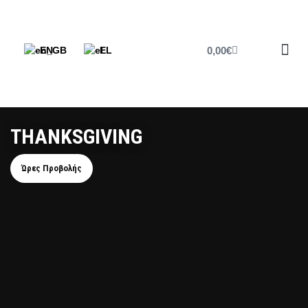
0,00
€
EN
EL
Printed P
Cine Fri
Cine News
ΤΗΑΝΚSGIVING
Ώρες Προβολής