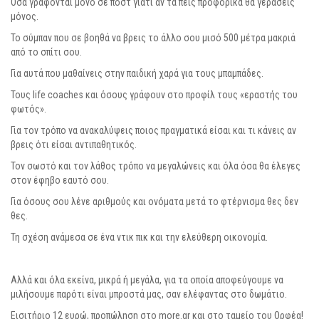
Όσα γράφονται μόνο σε ποστ γιατί αν τα πεις προφορικά θα γεράσεις
μόνος.
Το σύμπαν που σε βοηθά να βρεις το άλλο σου μισό 500 μέτρα μακριά
από το σπίτι σου.
Για αυτά που μαθαίνεις στην παιδική χαρά για τους μπαμπάδες.
Τους life coaches και όσους γράφουν στο προφίλ τους «εραστής του
φωτός».
Για τον τρόπο να ανακαλύψεις ποιος πραγματικά είσαι και τι κάνεις αν
βρεις ότι είσαι αντιπαθητικός.
Τον σωστό και τον λάθος τρόπο να μεγαλώνεις και όλα όσα θα έλεγες
στον έφηβο εαυτό σου.
Για όσους σου λένε αριθμούς και ονόματα μετά το φτέρνισμα θες δεν
θες.
Τη σχέση ανάμεσα σε ένα ντικ πικ και την ελεύθερη οικονομία.
Αλλά και όλα εκείνα, μικρά ή μεγάλα, για τα οποία αποφεύγουμε να
μιλήσουμε παρότι είναι μπροστά μας, σαν ελέφαντας στο δωμάτιο.
Εισιτήριο 12 ευρώ, προπώληση στο more.gr και στο ταμείο του Ορφέα!