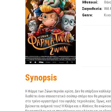
Ηθοποιοί:
Θάν
Σκηνοθεσία:
Will
Genre:
Kινο
Synopsis
Η Φάρμα των Ζώων περνάει κρίση. Δεν θα υπάρξουν καλλιέρ
διαθέτει έναν επαναστατικό σούπερ-σπόρο που θα μπορέσει
στο τρένο-εργαστήριό του υψηλής τεχνολογίας. Όμως, κατά
βρίσκεται ανάμεσά τους! Η Κλάρα και ο Αλπίνος θα ενώσου