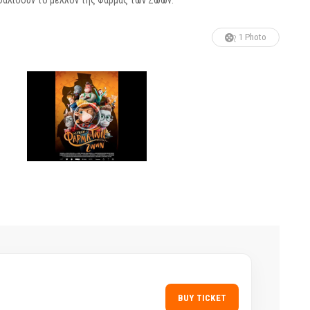
σφαλίσουν το μέλλον της Φάρμας των Ζώων.
1 Photo
BUY TICKET