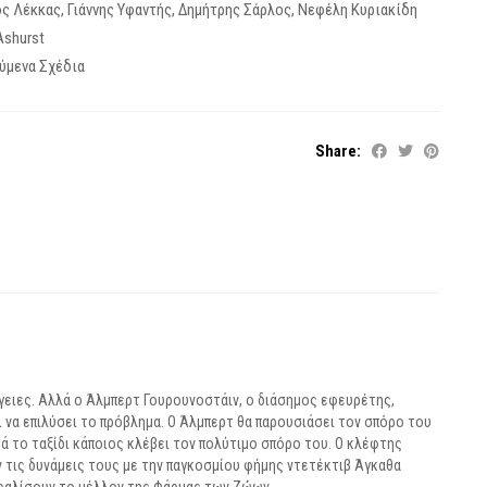
ος Λέκκας
,
Γιάννης Υφαντής
,
Δημήτρης Σάρλος
,
Νεφέλη Κυριακίδη
 Ashurst
ύμενα Σχέδια
Share:
γειες. Αλλά ο Άλμπερτ Γουρουνοστάιν, ο διάσημος εφευρέτης,
 να επιλύσει το πρόβλημα. Ο Άλμπερτ θα παρουσιάσει τον σπόρο του
 το ταξίδι κάποιος κλέβει τον πολύτιμο σπόρο του. Ο κλέφτης
ν τις δυνάμεις τους με την παγκοσμίου φήμης ντετέκτιβ Άγκαθα