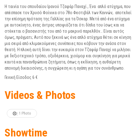
Η ταινία του σπουδαίου Ιρανού Τζαφάρ Παναχί , Ένα απλό ατύχημα, που
απέσπασε τον Χρυσό Φοίνικα στο 78ο Φεστιβάλ των Καννών, αποτελεί
την επίσημη πρόταση της Γαλλίας για τα Όσκαρ. Μετά από ένα ατύχημα
με αυτοκίνητο, ένας άντρας υποψιάζεται ότι δίπλα του ίσως και να
στέκεται ο βασανιστής του από το μακρινό παρελθόν… Είναι αυτός
όμως, πράγματι; Aυτό που ξεκινά ως ένα απλό ατύχημα θέτει σε κίνηση
μια σειρά από κλιμακούμενες συνέπειες που κόβουν την ανάσα στον
θεατή. Η πλοκή αυτή δίνει την ευκαιρία στον Τζαφάρ Παναχί να μιλήσει
με δεξιοτεχνικό τρόπο, οξυδέρκεια, χιούμορ και συγκίνηση για μερικά
καυτά και πανανθρώπινα ζητήματα, όπως η εκδίκηση, η αυθαίρετη
απονομή δικαιοσύνης, η συγχώρεση κι η αγάπη για τον συνάνθρωπο.
Γενική Είσοδος 6 €
Videos & Photos
1 Photo
Showtime