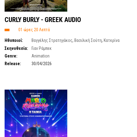
CURLY BURLY - GREEK AUDIO
01 ώρες 20 Λεπτά
Ηθοποιοί:
Βαγγέλης Στρατηγάκος
,
Βασιλική Σούτη
,
Κατερίνα
Γκίργκις
,
Μαριλένα Χατζηνικολαίδη
Σκηνοθεσία:
Γιαν Ράμπεκ
Genre:
Animation
Release:
30/04/2026