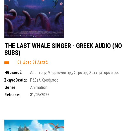
ΤΗΕ LAST WHALE SINGER - GREEK AUDIO (NO
SUBS)
01 ώρες 31 Λεπτά
Ηθοποιοί:
Δημήτρης Μπαμπανιώτης
,
Στρατής Χατζησταματίου
,
Μαριέλα Δρούμπου
,
Ελένη Βεργέτη
Σκηνοθεσία:
Πάβελ Χρούμπος
Genre:
Animation
Release:
31/05/2026