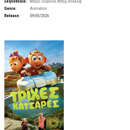
Σκούφης
,
Ανδρέας Ευαγγελάτος
Σκηνοθεσία:
Μάγια Τουρκίνα
,
Μαξίμ Βόλκοφ
Genre:
Animation
Release:
09/05/2026