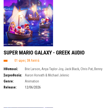
SUPER MARIO GALAXY - GREEK AUDIO
01 ώρες 38 Λεπτά
Ηθοποιοί:
Brie Larson
,
Anya Taylor-Joy
,
Jack Black
,
Chris Pat
,
Benny
Safdie
Σκηνοθεσία:
Aaron Horvath & Michael Jelenic
Genre:
Animation
Release:
12/06/2026