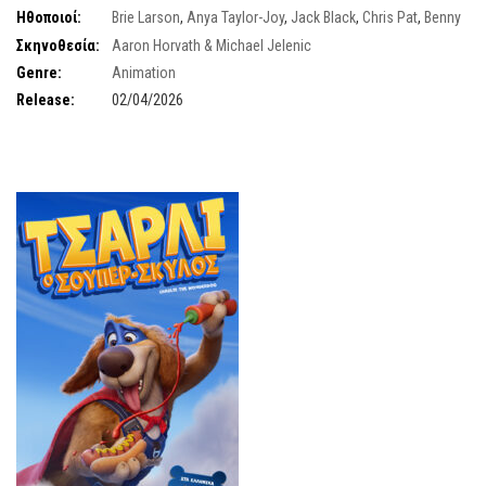
Ηθοποιοί:
Brie Larson
,
Anya Taylor-Joy
,
Jack Black
,
Chris Pat
,
Benny
Safdie
Σκηνοθεσία:
Aaron Horvath & Michael Jelenic
Genre:
Animation
Release:
02/04/2026