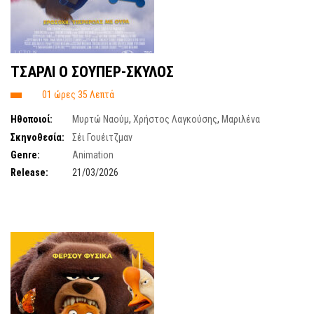
ΤΣΑΡΛΙ Ο ΣΟΥΠΕΡ-ΣΚΥΛΟΣ
01 ώρες 35 Λεπτά
Ηθοποιοί:
Μυρτώ Ναούμ
,
Χρήστος Λαγκούσης
,
Μαριλένα
Λιακοπούλου
,
Δημήτρης Κανέλλος
,
Θανάσης Χαλκιάς
,
Ραφαήλ
Σκηνοθεσία:
Σέι Γουέιτζμαν
Αριστοτέλους
Genre:
Animation
Release:
21/03/2026