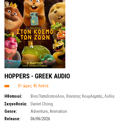
HOPPERS - GREEK AUDIO
01 ώρες 45 Λεπτά
Ηθοποιοί:
Βίνα Παπαδοπούλου
,
Θανάσης Κουρλαμπάς
,
Λυδία
Τζανουδάκη
,
Νικορέστης Χανιωτάκης
,
Βαλάντης Γαούτσης
,
Λευτέρης
Σκηνοθεσία:
Daniel Chong
Ελευθερίου
Genre:
Adventure
,
Animation
Release:
06/06/2026