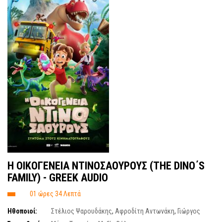
H OIKOΓΕΝΕΙΑ ΝΤΙΝΟΣΑΟΥΡΟΥΣ (ΤΗΕ DINO΄S
FAMILY) - GREEK AUDIO
01 ώρες 34 Λεπτά
Ηθοποιοί:
Στέλιος Ψαρουδάκης
,
Αφροδίτη Αντωνάκη
,
Γιώργος