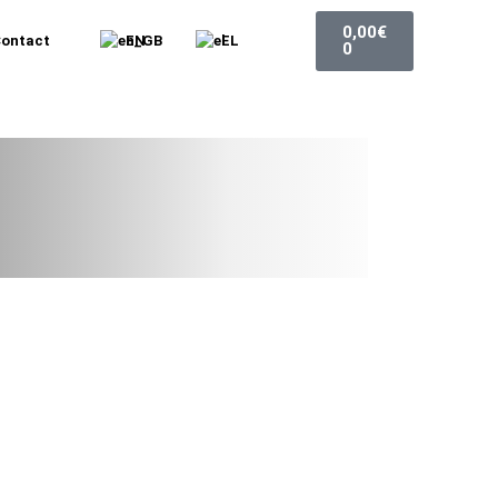
0,00
€
ontact
EN
EL
0