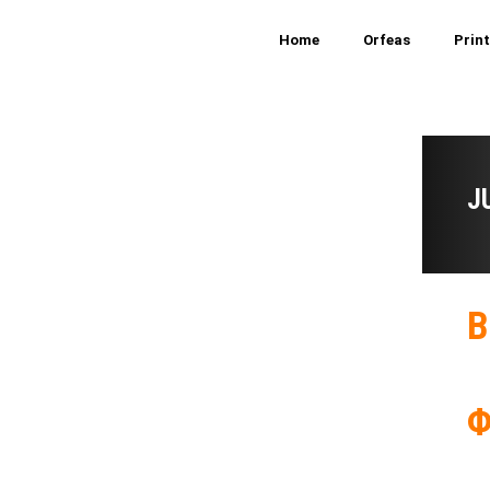
Home
Orfeas
Prin
J
B
Φ