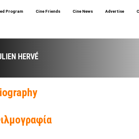
ted Program
Cine Friends
Cine News
Advertise
C
ULIEN HERVÉ
iography
ιλμογραφία