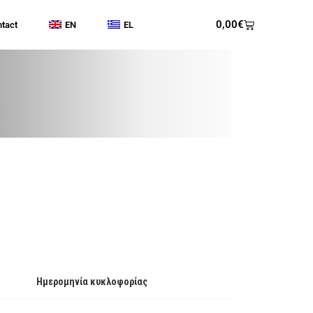
0,00
€
tact
EN
EL
Ημερομηνία κυκλοφορίας