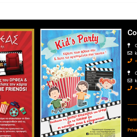
Co
O
O
Term
Priv