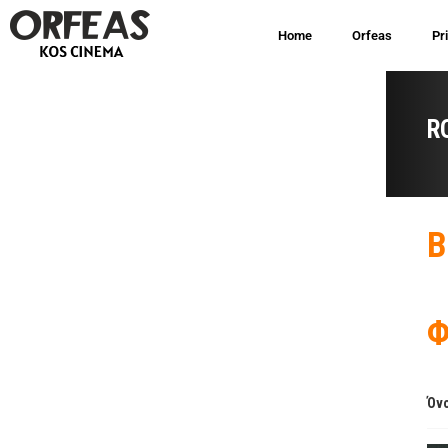
Home
Orfeas
Pr
R
B
Φ
Όνο