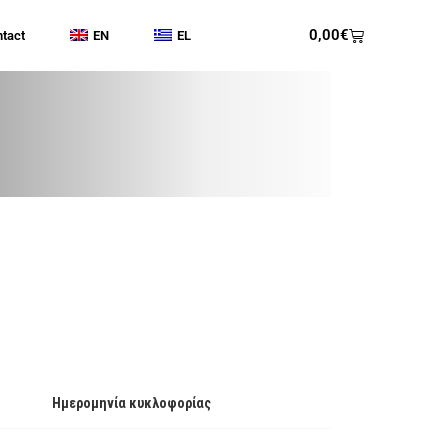
0,00
€
tact
EN
EL
Ημερομηνία κυκλοφορίας