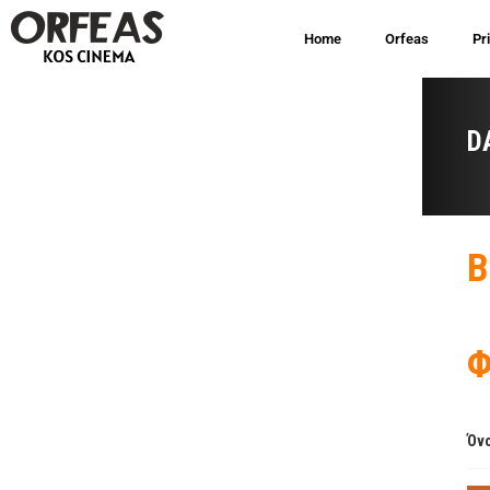
Home
Orfeas
Pr
D
B
Φ
Όνο