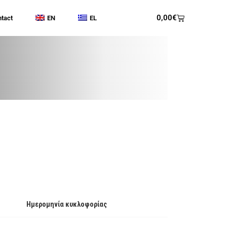
0,00
€
tact
EN
EL
Ημερομηνία κυκλοφορίας