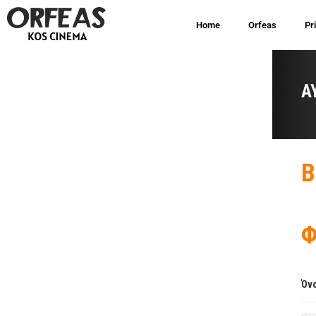
Home
Orfeas
Pr
A
B
Φ
Όνο