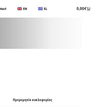
0,00
€
tact
EN
EL
Ημερομηνία κυκλοφορίας