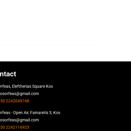
ntact
rfeas, Eleftherias Square Kos
kosorfeas@gmail.com
+30 2242049748
rfeas - Open Air, Fainaretis 3, Kos
kosorfeas@gmail.com
+30 2242116923