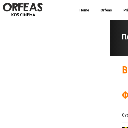
Home
Orfeas
Pr
Π
B
Φ
Όνο