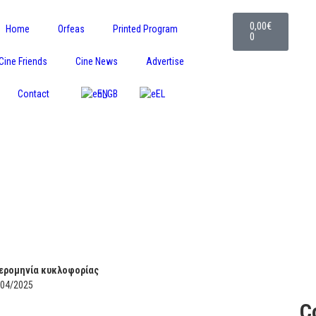
0,00
€
Home
Orfeas
Printed Program
0
Cine Friends
Cine News
Advertise
Contact
EN
EL
ερομηνία κυκλοφορίας
/04/2025
C