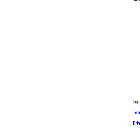
Imp
Ter
Pri