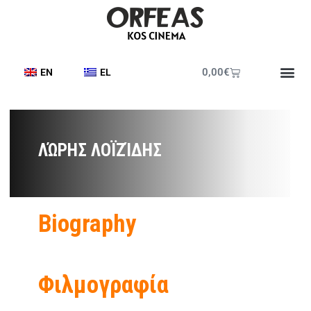
0,00
€
EN
EL
ΛΏΡΗΣ ΛΟΪΖΊΔΗΣ
Biography
Φιλμογραφία