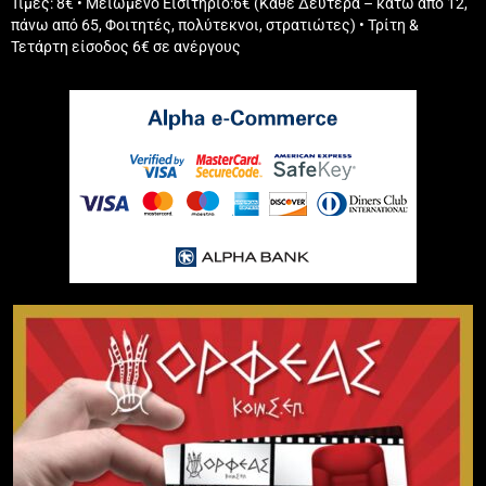
Τιμές: 8€ • Μειωμένο Εισιτήριο:6€ (Κάθε Δευτέρα – κάτω από 12,
πάνω από 65, Φοιτητές, πολύτεκνοι, στρατιώτες) • Τρίτη &
Τετάρτη είσοδος 6€ σε ανέργους