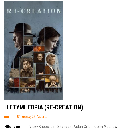
Η ΕΤΥΜΗΓΟΡΙΑ (RE-CREATION)
01 ώρες 29 Λεπτά
Ηθοποιοί:
Vicky Krieps
,
Jim Sheridan
,
Aidan Gillen
,
Colm Meaney
,