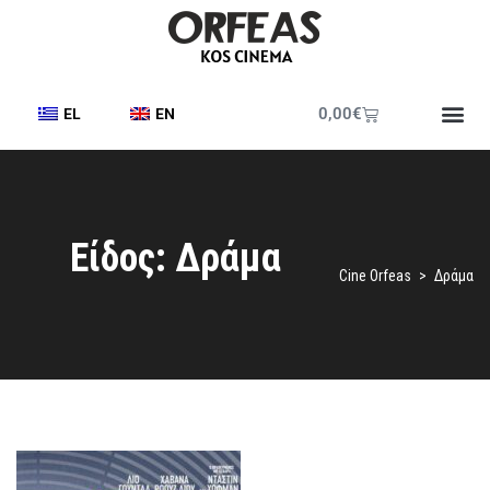
0,00
€
EL
EN
Είδος: Δράμα
Cine Orfeas
>
Δράμα