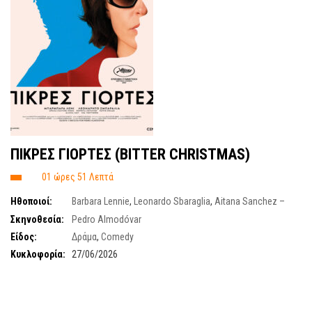
ΠΙΚΡΕΣ ΓΙΟΡΤΕΣ (BITTER CHRISTMAS)
01 ώρες 51 Λεπτά
Ηθοποιοί:
Barbara Lennie
,
Leonardo Sbaraglia
,
Aitana Sanchez –
Gijon
,
Patric Criado
Σκηνοθεσία:
Pedro Almodóvar
Είδος:
Δράμα
,
Comedy
Κυκλοφορία:
27/06/2026