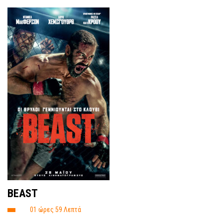
ΒΕΑST
01 ώρες 59 Λεπτά