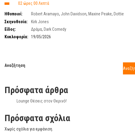
02 ώρες 00 Λεπτά
Ηθοποιοί:
Robert Aramayo
,
John Davidson
,
Maxine Peake
,
Dottie
Achenbach
,
Somerled Campbell
Σκηνοθεσία:
Kirk Jones
Είδος:
Δράμα
,
Dark Comedy
Κυκλοφορία:
19/05/2026
Αναζήτηση
Αναζή
Πρόσφατα άρθρα
Lounge Θέσεις στον Θερινό!
Πρόσφατα σχόλια
Χωρίς σχόλια για εμφάνιση.