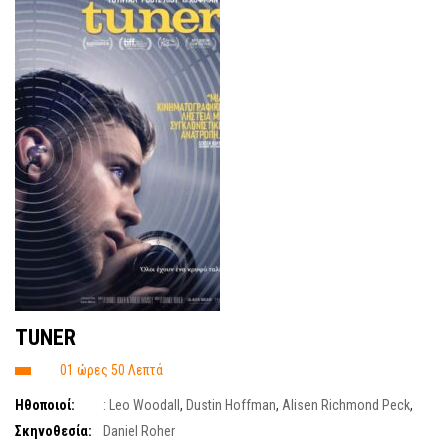
TUNER
01 ώρες 50 Λεπτά
Ηθοποιοί:
: Leo Woodall
,
Dustin Hoffman
,
Alisen Richmond Peck
,
Ellyn Jamesson
Σκηνοθεσία:
Daniel Roher