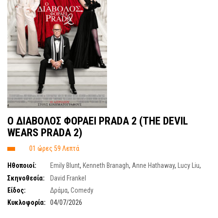
O ΔΙΑΒΟΛΟΣ ΦΟΡΑΕΙ PRADA 2 (THE DEVIL
WEARS PRADA 2)
01 ώρες 59 Λεπτά
Ηθοποιοί:
Emily Blunt
,
Kenneth Branagh
,
Anne Hathaway
,
Lucy Liu
,
Stanley Tucci
,
Justin Theroux
,
Meryl Streep
,
B.J. Novak
,
Simone Ashley
,
Σκηνοθεσία:
David Frankel
Tracie Thoms
,
Tibor Feldman
,
Patrick Brammall
Είδος:
Δράμα
,
Comedy
Κυκλοφορία:
04/07/2026