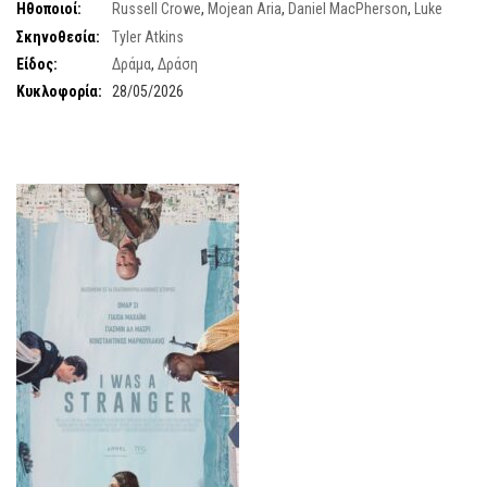
Ηθοποιοί:
Russell Crowe
,
Mojean Aria
,
Daniel MacPherson
,
Luke
Hemsworth
,
George Burgess
Σκηνοθεσία:
Tyler Atkins
Είδος:
Δράμα
,
Δράση
Κυκλοφορία:
28/05/2026