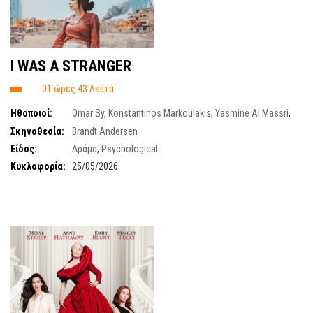
I WAS A STRANGER
01 ώρες 43 Λεπτά
Ηθοποιοί:
Omar Sy
,
Konstantinos Markoulakis
,
Yasmine Al Massri
,
Aggeliki Papoulia
,
Thanos Tokakis
Σκηνοθεσία:
Brandt Andersen
Είδος:
Δράμα
,
Psychological
Κυκλοφορία:
25/05/2026