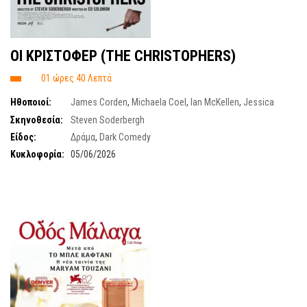
OI KΡΙΣΤΟΦΕΡ (ΤΗΕ CHRISTOPHERS)
01 ώρες 40 Λεπτά
Ηθοποιοί:
James Corden
,
Michaela Coel
,
Ian McKellen
,
Jessica
Gunning
Σκηνοθεσία:
Steven Soderbergh
Είδος:
Δράμα
,
Dark Comedy
Κυκλοφορία:
05/06/2026