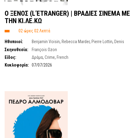
Ο ΞΕΝΟΣ (L’ETRANGER) | ΒΡΑΔΙΕΣ ΣΙΝΕΜΑ ΜΕ
ΤΗΝ ΚΙ.ΛΕ.ΚΩ
02 ώρες 02 Λεπτά
Ηθοποιοί:
Benjamin Voisin
,
Rebecca Marder
,
Pierre Lottin
,
Denis
Lavant
Σκηνοθεσία:
François Ozon
Είδος:
Δράμα
,
Crime
,
French
Κυκλοφορία:
07/07/2026