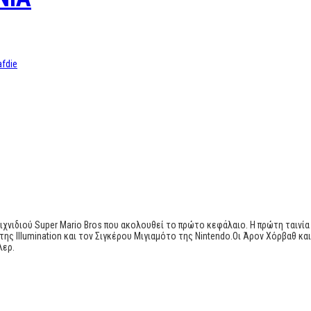
afdie
 παιχνιδιού Super Mario Bros που ακολουθεί το πρώτο κεφάλαιο. Η πρώτη ταιν
της Illumination και τον Σιγκέρου Μιγιαμότο της Nintendo.Οι Άρον Χόρβαθ κ
λερ.