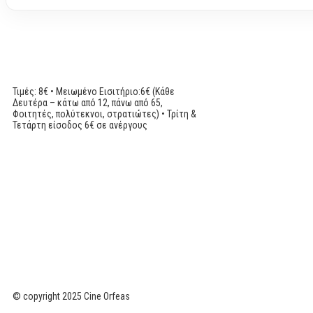
Τιμές: 8€ • Μειωμένο Εισιτήριο:6€ (Κάθε
Δευτέρα – κάτω από 12, πάνω από 65,
Φοιτητές, πολύτεκνοι, στρατιώτες) • Τρίτη &
Τετάρτη είσοδος 6€ σε ανέργους
© copyright 2025 Cine Orfeas