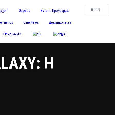
0,00
€
ρχική
Ορφέας
Έντυπο Πρόγραμμα
e Friends
Cine News
Διαφημιστείτε
Επικοινωνία
EL
EN
LAXY: Η