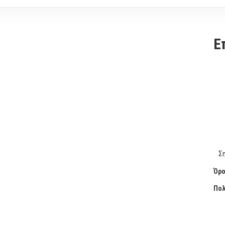
Ε
Σ
Όρο
Πολ