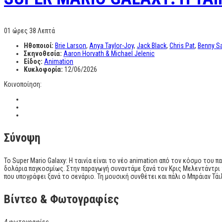
01 ώρες 38 Λεπτά
Ηθοποιοί:
Brie Larson
,
Anya Taylor-Joy
,
Jack Black
,
Chris Pat
,
Benny S
Σκηνοθεσία:
Aaron Horvath & Michael Jelenic
Είδος:
Animation
Κυκλοφορία:
12/06/2026
Κοινοποίηση:
Σύνοψη
To Super Mario Galaxy: Η ταινία είναι το νέο animation από τον κόσμο του
δολάρια παγκοσμίως. Στην παραγωγή συναντάμε ξανά τον Κρις Μελεντάντρι 
που υπογράφει ξανά το σενάριο. Τη μουσική συνθέτει και πάλι ο Μπράιαν Τάι
Βίντεο & Φωτογραφίες