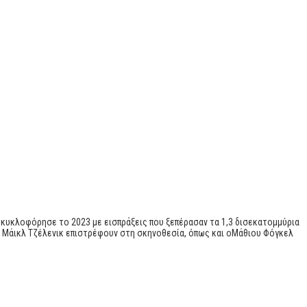
ία κυκλοφόρησε το 2023 με εισπράξεις που ξεπέρασαν τα 1,3 δισεκατομμύρια
αι Μάικλ Τζέλενικ επιστρέφουν στη σκηνοθεσία, όπως και οΜάθιου Φόγκελ