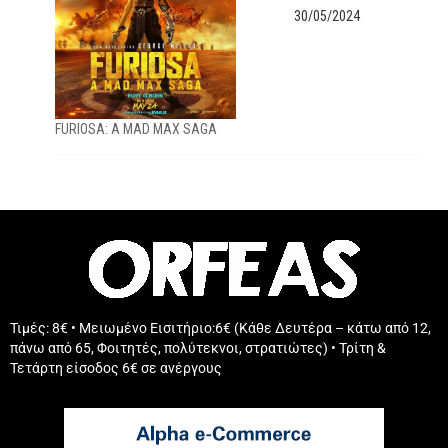
30/05/2024
FURIOSA: A MAD MAX SAGA
Τιμές: 8€ • Μειωμένο Εισιτήριο:6€ (Κάθε Δευτέρα – κάτω από 12,
πάνω από 65, Φοιτητές, πολύτεκνοι, στρατιώτες) • Τρίτη &
Τετάρτη είσοδος 6€ σε ανέργους