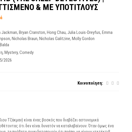
ΤΙΣΜΕΝΟ & ΜΕ ΥΠΟΤΙΤΛΟΥΣ
τά
h Jackman
,
Bryan Cranston
,
Hong Chau
,
Julia Louis-Dreyfus
,
Emma
mpson
,
Nicholas Braun
,
Nicholas Galitzine
,
Molly Gordon
 Balda
ση
,
Mystery
,
Comedy
5/2026
Κοινοποίηση:
Χιου Τζάκμαν) είναι ένας βοσκός που διαβάζει αστυνομικά
θέτοντας ότι δεν είναι δυνατόν να καταλαβαίνουν. Όταν όμως ένα
α, τα πρόβατα συνειδητοποιούν ότι πρέπει να γίνουν ντετέκτιβ.