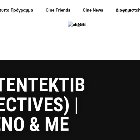
τυπο Πρόγραμμα
Cine Friends
Cine News
Διαφημιστεί
EN
ΤΕΝΤΕΚΤΙΒ
CTIVES) |
ΝΟ & ΜΕ