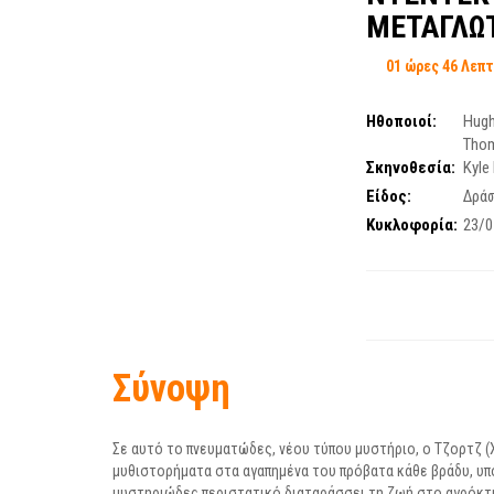
ΜΕΤΑΓΛΩΤ
01 ώρες 46 Λεπ
Ηθοποιοί:
Hug
Tho
Σκηνοθεσία:
Kyle
Είδος:
Δρά
Κυκλοφορία:
23/0
Σύνοψη
Σε αυτό το πνευματώδες, νέου τύπου μυστήριο, ο Τζορτζ (
μυθιστορήματα στα αγαπημένα του πρόβατα κάθε βράδυ, υπο
μυστηριώδες περιστατικό διαταράσσει τη ζωή στο αγρόκτημ