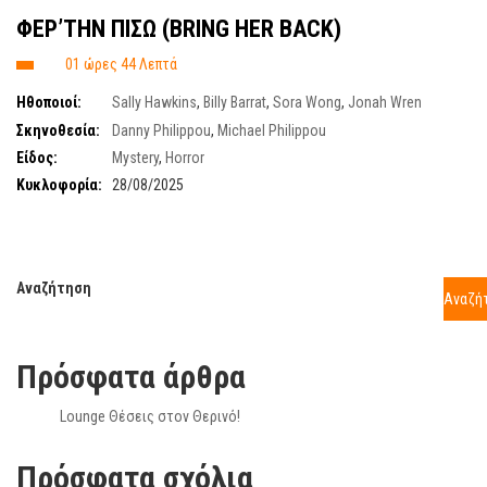
ΦΕΡ’ΤΗΝ ΠΙΣΩ (BRING HER BACK)
01 ώρες 44 Λεπτά
Ηθοποιοί:
Sally Hawkins
,
Billy Barrat
,
Sora Wong
,
Jonah Wren
Phillips
,
Sally-Anne Upton
,
Stephen Phillips
Σκηνοθεσία:
Danny Philippou
,
Michael Philippou
Είδος:
Mystery
,
Horror
Κυκλοφορία:
28/08/2025
Αναζήτηση
Αναζή
Πρόσφατα άρθρα
Lounge Θέσεις στον Θερινό!
Πρόσφατα σχόλια