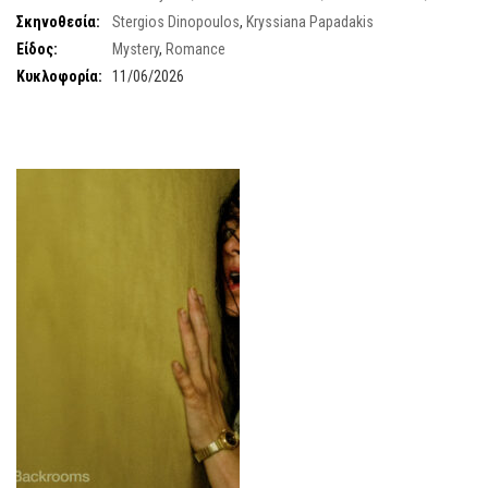
Lefteris Tsatsis
Σκηνοθεσία:
Stergios Dinopoulos
,
Kryssiana Papadakis
Είδος:
Mystery
,
Romance
Κυκλοφορία:
11/06/2026