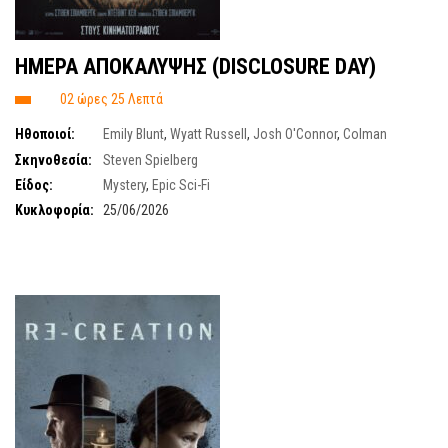
HMEΡΑ ΑΠΟΚΑΛΥΨΗΣ (DISCLOSURE DAY)
02 ώρες 25 Λεπτά
Ηθοποιοί:
Emily Blunt
,
Wyatt Russell
,
Josh O'Connor
,
Colman
Domingo
,
Colin Firth
,
Eve Hewson
,
Jim Parrack
Σκηνοθεσία:
Steven Spielberg
Είδος:
Mystery
,
Epic Sci-Fi
Κυκλοφορία:
25/06/2026