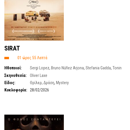
SIRAT
01 ώρες 55 Λεπτά
Ηθοποιοί:
Sergi Lopez
,
Bruno Núñez Arjona
,
Stefania Gadda
,
Tonin
Janvier
,
Joshua Liam Herderson
Σκηνοθεσία:
Oliver Laxe
Είδος:
Θρίλερ
,
Δράση
,
Mystery
Κυκλοφορία:
28/02/2026