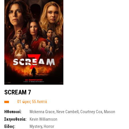
SCREAM 7
01 ώρες 55 Λεπτά
Ηθοποιοί:
Mckenna Grace
,
Neve Cambell
,
Courtney Cox
,
Mason
Gooding
,
Jasmine Savoy-Brown
,
Isabel May
,
Sam Rechner
,
Joel McHale
Σκηνοθεσία:
Kevin Williamson
Είδος:
Mystery
,
Horror