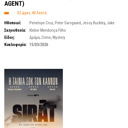
AGENT)
02 ώρες 40 Λεπτά
Ηθοποιοί:
Penelope Cruz
,
Peter Sarsgaard
,
Jessy Buckley
,
Jake
Gyllenhaal
,
Christian Bale
,
Annette Bening
Σκηνοθεσία:
Kleber Mendonça Filho
Είδος:
Δράμα
,
Crime
,
Mystery
Κυκλοφορία:
15/03/2026