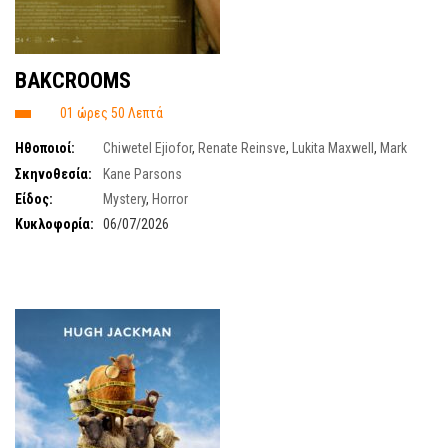
BAKCROOMS
01 ώρες 50 Λεπτά
Ηθοποιοί:
Chiwetel Ejiofor
,
Renate Reinsve
,
Lukita Maxwell
,
Mark
Duplass
,
Finn Bennett
Σκηνοθεσία:
Kane Parsons
Είδος:
Mystery
,
Horror
Κυκλοφορία:
06/07/2026