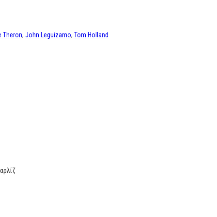
e Theron
,
John Leguizamo
,
Tom Holland
Σαρλίζ