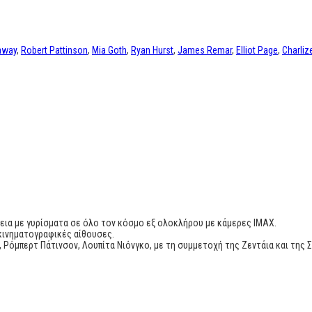
away
,
Robert Pattinson
,
Mia Goth
,
Ryan Hurst
,
James Remar
,
Elliot Page
,
Charliz
έτεια με γυρίσματα σε όλο τον κόσμο εξ ολοκλήρου με κάμερες IMAX.
 κινηματογραφικές αίθουσες.
 Ρόμπερτ Πάτινσον, Λουπίτα Νιόνγκο, με τη συμμετοχή της Ζεντάια και της 