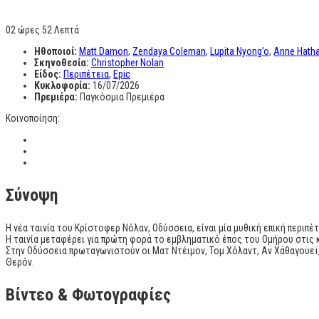
02 ώρες 52 Λεπτά
Ηθοποιοί:
Matt Damon
,
Zendaya Coleman
,
Lupita Nyong’o
,
Anne Hath
Σκηνοθεσία:
Christopher Nolan
Είδος:
Περιπέτεια
,
Epic
Κυκλοφορία:
16/07/2026
Πρεμιέρα:
Παγκόσμια Πρεμιέρα
Κοινοποίηση:
Σύνοψη
Η νέα ταινία του Κρίστοφερ Νόλαν, Οδύσσεια, είναι μία μυθική επική περιπ
Η ταινία μεταφέρει για πρώτη φορά το εμβληματικό έπος του Ομήρου στις
Στην Οδύσσεια πρωταγωνιστούν οι Ματ Ντέιμον, Τομ Χόλαντ, Αν Χάθαγουεϊ,
Θερόν.
Βίντεο & Φωτογραφίες