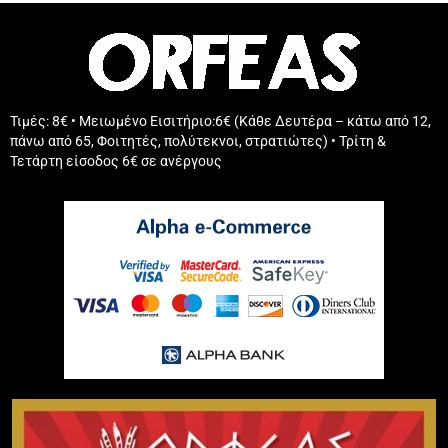
Τιμές: 8€ • Μειωμένο Εισιτήριο:6€ (Κάθε Δευτέρα – κάτω από 12,
πάνω από 65, Φοιτητές, πολύτεκνοι, στρατιώτες) • Τρίτη &
Τετάρτη είσοδος 6€ σε ανέργους