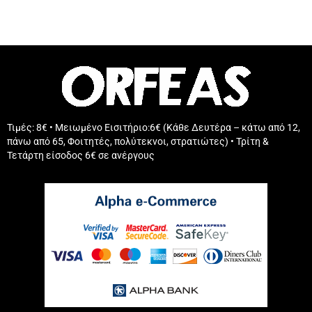
Τιμές: 8€ • Μειωμένο Εισιτήριο:6€ (Κάθε Δευτέρα – κάτω από 12,
πάνω από 65, Φοιτητές, πολύτεκνοι, στρατιώτες) • Τρίτη &
Τετάρτη είσοδος 6€ σε ανέργους