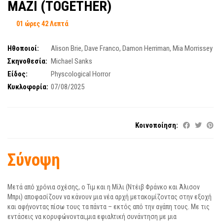
MAZI (TOGETHER)
01 ώρες 42 Λεπτά
Ηθοποιοί:
Alison Brie
,
Dave Franco
,
Damon Herriman
,
Mia Morrissey
Σκηνοθεσία:
Michael Sanks
Είδος:
Physcological Horror
Κυκλοφορία:
07/08/2025
Κοινοποίηση:
Σύνοψη
Μετά από χρόνια σχέσης, ο Τιμ και η Μίλι (Ντέιβ Φράνκο και Άλισον
Μπρι) αποφασίζουν να κάνουν μια νέα αρχή μετακομίζοντας στην εξοχή
και αφήνοντας πίσω τους τα πάντα – εκτός από την αγάπη τους. Με τις
εντάσεις να κορυφώνονται,μια εφιαλτική συνάντηση με μια