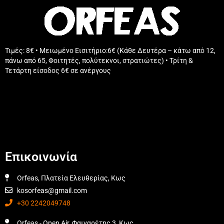
Τιμές: 8€ • Μειωμένο Εισιτήριο:6€ (Κάθε Δευτέρα – κάτω από 12,
πάνω από 65, Φοιτητές, πολύτεκνοι, στρατιώτες) • Τρίτη &
Τετάρτη είσοδος 6€ σε ανέργους
Επικοινωνία
Orfeas, Πλατεία Ελευθερίας, Κως
kosorfeas@gmail.com
+30 2242049748
Orfeas - Open Air, Φαιναρέτης 3, Κως