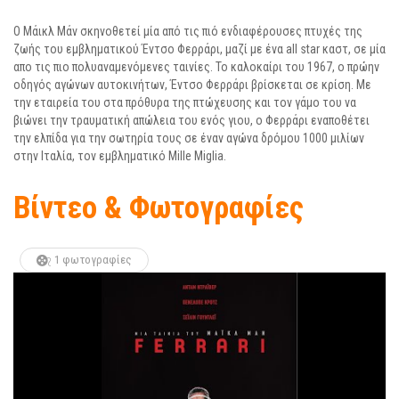
Ο Μάικλ Μάν σκηνοθετεί μία από τις πιό ενδιαφέρουσες πτυχές της
ζωής του εμβληματικού Έντσο Φερράρι, μαζί με ένα all star καστ, σε μία
απο τις πιο πολυαναμενόμενες ταινίες. Το καλοκαίρι του 1967, ο πρώην
οδηγός αγώνων αυτοκινήτων, Έντσο Φερράρι βρίσκεται σε κρίση. Με
την εταιρεία του στα πρόθυρα της πτώχευσης και τον γάμο του να
βιώνει την τραυματική απώλεια του ενός γιου, ο Φερράρι εναποθέτει
την ελπίδα για την σωτηρία τους σε έναν αγώνα δρόμου 1000 μιλίων
στην Ιταλία, τον εμβληματικό Mille Miglia.
Βίντεο & Φωτογραφίες
1 φωτογραφίες