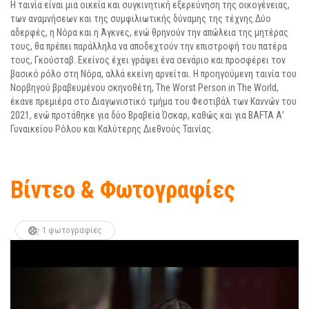
Η ταινία είναι μια οικεία και συγκινητική εξερεύνηση της οικογένειας,
των αναμνήσεων και της συμφιλιωτικής δύναμης της τέχνης.Δύο
αδερφές, η Νόρα και η Άγκνες, ενώ θρηνούν την απώλεια της μητέρας
τους, θα πρέπει παράλληλα να αποδεχτούν την επιστροφή του πατέρα
τους, Γκούσταβ. Εκείνος έχει γράψει ένα σενάριο και προσφέρει τον
βασικό ρόλο στη Νόρα, αλλά εκείνη αρνείται. Η προηγούμενη ταινία του
Νορβηγού βραβευμένου σκηνοθέτη, The Worst Person in The World,
έκανε πρεμιέρα στο Διαγωνιστικό τμήμα του Φεστιβάλ των Καννών του
2021, ενώ προτάθηκε για δύο Βραβεία Όσκαρ, καθώς και για BAFTA Α’
Γυναικείου Ρόλου και Καλύτερης Διεθνούς Ταινίας.
Βίντεο & Φωτογραφίες
1 φωτογραφίες