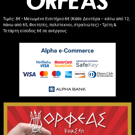
Τιμές: 8€ • Μειωμένο Εισιτήριο:6€ (Κάθε Δευτέρα – κάτω από 12,
πάνω από 65, Φοιτητές, πολύτεκνοι, στρατιώτες) • Τρίτη &
Τετάρτη είσοδος 6€ σε ανέργους