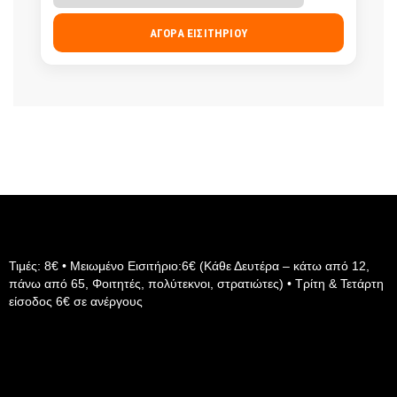
ΑΓΟΡΆ ΕΙΣΙΤΗΡΊΟΥ
Τιμές: 8€ • Μειωμένο Εισιτήριο:6€ (Κάθε Δευτέρα – κάτω από 12,
πάνω από 65, Φοιτητές, πολύτεκνοι, στρατιώτες) • Τρίτη & Τετάρτη
είσοδος 6€ σε ανέργους