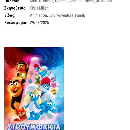
Ηθοποιοί:
Nick Offerman
,
Rihanna
,
James Corden
,
JP Karliak
Σκηνοθεσία:
Chris Miller
Είδος:
Animation
,
Epic Adventure
,
Family
Κυκλοφορία:
29/08/2025