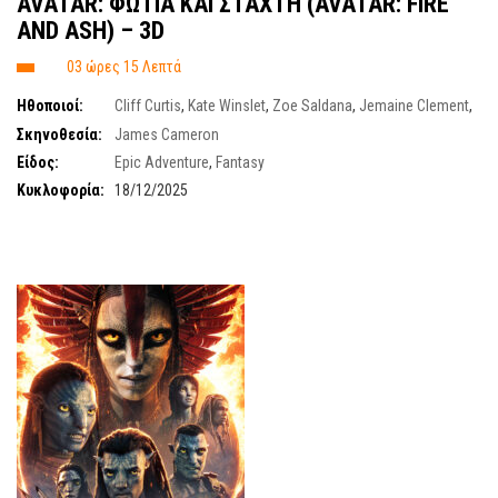
AVATAR: ΦΩΤΙΑ ΚΑΙ ΣΤΑΧΤΗ (AVATAR: FIRE
AND ASH) – 3D
03 ώρες 15 Λεπτά
Ηθοποιοί:
Cliff Curtis
,
Kate Winslet
,
Zoe Saldana
,
Jemaine Clement
,
Edie Falco
,
David Thewlis
,
Sigourney Weaver
,
Giovanni Ribisi
,
Sam
Σκηνοθεσία:
James Cameron
Worthington
Είδος:
Epic Adventure
,
Fantasy
Κυκλοφορία:
18/12/2025