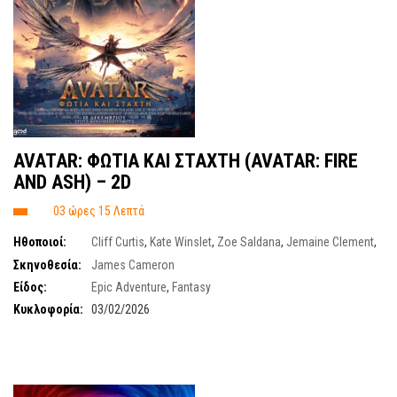
AVATAR: ΦΩΤΙΑ ΚΑΙ ΣΤΑΧΤΗ (AVATAR: FIRE
AND ASH) – 2D
03 ώρες 15 Λεπτά
Ηθοποιοί:
Cliff Curtis
,
Kate Winslet
,
Zoe Saldana
,
Jemaine Clement
,
Edie Falco
,
David Thewlis
,
Sigourney Weaver
,
Giovanni Ribisi
,
Sam
Σκηνοθεσία:
James Cameron
Worthington
Είδος:
Epic Adventure
,
Fantasy
Κυκλοφορία:
03/02/2026