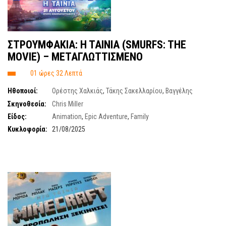
ΣΤΡΟΥΜΦΑΚΙΑ: H TAINIA (SMURFS: THE
MOVIE) – ΜΕΤΑΓΛΩΤΤΙΣΜΕΝΟ
01 ώρες 32 Λεπτά
Ηθοποιοί:
Ορέστης Χαλκιάς
,
Τάκης Σακελλαρίου
,
Βαγγέλης
Χαλκιαδάκης
,
Λυδία Σγουράκη
Σκηνοθεσία:
Chris Miller
Είδος:
Animation
,
Epic Adventure
,
Family
Κυκλοφορία:
21/08/2025