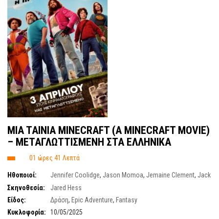
MIA TAINIA MINECRAFT (A ΜΙΝΕCRAFT MOVIE)
– ΜΕΤΑΓΛΩΤΤΙΣΜΕΝΗ ΣΤΑ ΕΛΛΗΝΙΚΑ
01 ώρες 41 Λεπτά
Ηθοποιοί:
Jennifer Coolidge
,
Jason Momoa
,
Jemaine Clement
,
Jack
Black
,
Emma Mayers
Σκηνοθεσία:
Jared Hess
Είδος:
Δράση
,
Epic Adventure
,
Fantasy
Κυκλοφορία:
10/05/2025