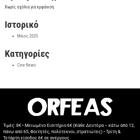
Χωρίς σχόλια για εμφάνιση.
Ιστορικό
Μάιος 2025
Kατηγορίες
Cine News
Τιμές: 8€ • Μειωμένο Εισιτήριο:6€ (Κάθε Δευτέρα – κάτω από 12,
πάνω από 65, Φοιτητές, πολύτεκνοι, στρατιώτες) • Τρίτη &
Τετάρτη είσοδος 6€ σε ανέργους