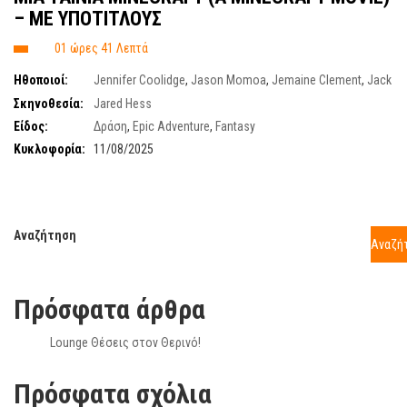
– ME ΥΠΟΤΙΤΛΟΥΣ
01 ώρες 41 Λεπτά
Ηθοποιοί:
Jennifer Coolidge
,
Jason Momoa
,
Jemaine Clement
,
Jack
Black
,
Emma Mayers
Σκηνοθεσία:
Jared Hess
Είδος:
Δράση
,
Epic Adventure
,
Fantasy
Κυκλοφορία:
11/08/2025
Αναζήτηση
Αναζή
Πρόσφατα άρθρα
Lounge Θέσεις στον Θερινό!
Πρόσφατα σχόλια