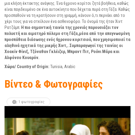
μια κλήση έκτακτης ανάγκης. Ένα 6χρονο κορίτσι ζητά βοήθεια, καθώς
είναι παγιδευμένο σε ένα αυτοκίνητο που δέχεται πυρά στη Γάζα. Καθώς
προσπαθούν να τη κρατήσουν στη γραμμή, κάνουν ό,τι περνάει από το
χέρι τους για να στείλουν ένα ασθενοφόρο. Το όνομά της ήταν Χιντ
Ρατζάμπ.
Η πιο σημαντική ταινία της χρονιάς παρουσιάζει τον
πολυετή και αιματηρό πόλεμο στη Γάζα,μέσα από την απεγνωσμένη
προσπάθεια διάσωσης ενός 6χρονου κοριτσιού, που χρησιμοποιεί τα
αληθινά ηχητικά της μικρής Χιντ,. Συμπαραγωγοί της ταινίας οι
Χοακίν Φίνιξ, Τζόναθαν Γκλέιζερ, Μπραντ Πιτ, Ρούνι Μάρα και
Αλφόνσο Κουαρόν.
Χώρα
/ Country of Origin:
Tunisia, Arabic
Βίντεο & Φωτογραφίες
1 φωτογραφίες