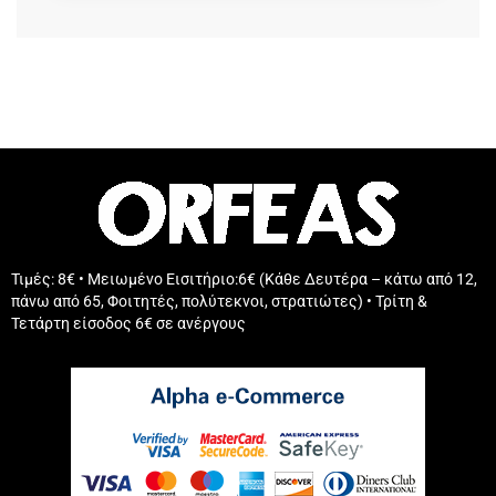
Τιμές: 8€ • Μειωμένο Εισιτήριο:6€ (Κάθε Δευτέρα – κάτω από 12,
πάνω από 65, Φοιτητές, πολύτεκνοι, στρατιώτες) • Τρίτη &
Τετάρτη είσοδος 6€ σε ανέργους