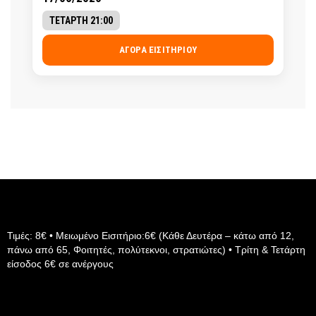
ΤΕΤΑΡΤΗ 21:00
ΑΓΟΡΆ ΕΙΣΙΤΗΡΊΟΥ
Τιμές: 8€ • Μειωμένο Εισιτήριο:6€ (Κάθε Δευτέρα – κάτω από 12,
πάνω από 65, Φοιτητές, πολύτεκνοι, στρατιώτες) • Τρίτη & Τετάρτη
είσοδος 6€ σε ανέργους