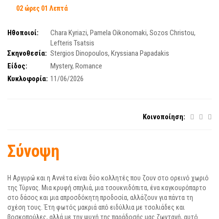
02 ώρες 01 Λεπτά
Ηθοποιοί:
Chara Kyriazi
,
Pamela Oikonomaki
,
Sozos Christou
,
Lefteris Tsatsis
Σκηνοθεσία:
Stergios Dinopoulos
,
Kryssiana Papadakis
Είδος:
Mystery
,
Romance
Κυκλοφορία:
11/06/2026
Κοινοποίηση:
Σύνοψη
Η Αργυρώ και η Αννέτα είναι δύο κολλητές που ζουν στο ορεινό χωριό
της Τύρνας. Μια κρυφή σπηλιά, μια τσουκνιδόπιτα, ένα καγκουρόπαρτο
στο δάσος και μια απροσδόκητη προδοσία, αλλάζουν για πάντα τη
σχέση τους. Έτη φωτός μακριά από ειδύλλια με τσολιάδες και
βοσκοπούλες, αλλά με την ψυχή της παράδοσής μας ζωντανή, αυτό