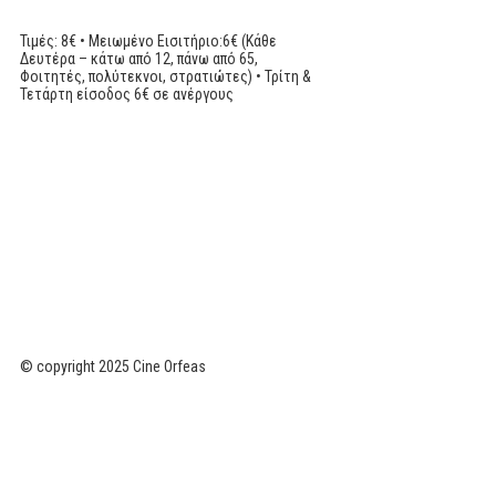
Τιμές: 8€ • Μειωμένο Εισιτήριο:6€ (Κάθε
Δευτέρα – κάτω από 12, πάνω από 65,
Φοιτητές, πολύτεκνοι, στρατιώτες) • Τρίτη &
Τετάρτη είσοδος 6€ σε ανέργους
© copyright 2025 Cine Orfeas