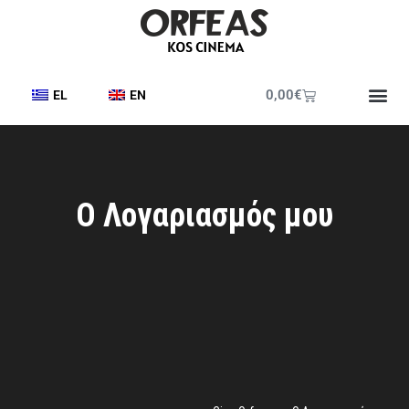
0,00
€
EL
EN
Έντυπο Π
Ο Λογαριασμός μου