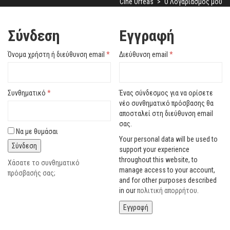
Cine Orfeas
>
Ο Λογαριασμός μου
Σύνδεση
Εγγραφή
Όνομα χρήστη ή διεύθυνση email
*
Διεύθυνση email
*
Συνθηματικό
*
Ένας σύνδεσμος για να ορίσετε
νέο συνθηματικό πρόσβασης θα
αποσταλεί στη διεύθυνση email
σας.
Να με θυμάσαι
Your personal data will be used to
Σύνδεση
support your experience
throughout this website, to
Χάσατε το συνθηματικό
manage access to your account,
πρόσβασής σας;
and for other purposes described
in our
πολιτική απορρήτου
.
Εγγραφή