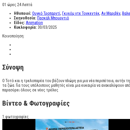
01 ώρες 24 Λεπτά
Ηθοποιοί:
Ουγκό Τροπαρντί
,
Γκιγιόμ ντε Τονκεντέκ
,
Αν Μαριβέν
,
Βαλε
Σκηνοθεσία:
Πασκάλ Μπουρντιό
Είδος:
Animation
Κυκλοφορία:
30/03/2025
Κοινοποίηση:
Σύνοψη
Ο Τοτό και η τρελοπαρέα του βάζουν πλώρη για μια νέα περιπέτεια, αυτήν τ
τα ζώα. Για τους υπόλοιπους μαθητές είναι μια ευκαιρία να ανακαλύψουν απ
παρασύρει όλους σε νέες τρέλες
Βίντεο & Φωτογραφίες
1 φωτογραφίες