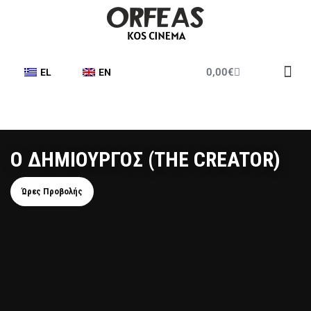
0,00
€
EL
EN
Έντυπο Π
Ο ΔΗΜΙΟΥΡΓΟΣ (ΤΗΕ CREATOR)
Ώρες Προβολής