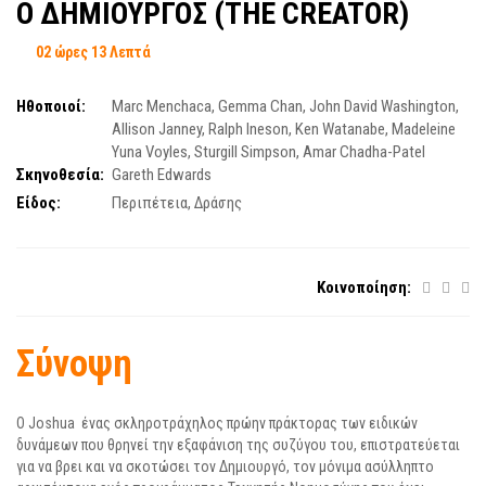
Ο ΔΗΜΙΟΥΡΓΟΣ (ΤΗΕ CREATOR)
02 ώρες 13 Λεπτά
Ηθοποιοί:
Marc Menchaca
,
Gemma Chan
,
John David Washington
,
Allison Janney
,
Ralph Ineson
,
Ken Watanabe
,
Madeleine
Yuna Voyles
,
Sturgill Simpson
,
Amar Chadha-Patel
Σκηνοθεσία:
Gareth Edwards
Είδος:
Περιπέτεια
,
Δράσης
Κοινοποίηση:
Σύνοψη
Ο Joshua ένας σκληροτράχηλος πρώην πράκτορας των ειδικών
δυνάµεων που θρηνεί την εξαφάνιση της συζύγου του, επιστρατεύεται
για να βρει και να σκοτώσει τον Δηµιουργό, τον µόνιµα ασύλληπτο