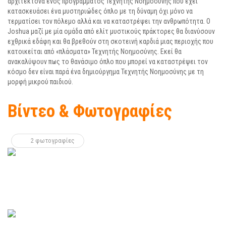
αρχιτέκτονα ενός προγράµµατος Τεχνητής Νοηµοσύνης που έχει
κατασκευάσει ένα µυστηριώδες όπλο µε τη δύναµη όχι µόνο να
τερµατίσει τον πόλεµο αλλά και να καταστρέψει την ανθρωπότητα. Ο
Joshua µαζί µε µία οµάδα από ελίτ µυστικούς πράκτορες θα διανύσουν
εχθρικά εδάφη και θα βρεθούν στη σκοτεινή καρδιά µιας περιοχής που
κατοικείται από «πλάσµατα» Τεχνητής Νοηµοσύνης. Εκεί θα
ανακαλύψουν πως το θανάσιµο όπλο που µπορεί να καταστρέψει τον
κόσµο δεν είναι παρά ένα δηµιούργηµα Τεχνητής Νοηµοσύνης µε τη
µορφή µικρού παιδιού.
Βίντεο & Φωτογραφίες
2 φωτογραφίες