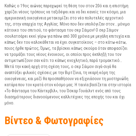
Καθώς ο 19ος αιώνας παραχωρεί τη θέση του στον 20ό και η επιστήμη
χαρίζει νέους τρόπους να ταξιδέψει και να δει κανείς τον κόσμο, μια
αμερικανική οικογένεια μετακομίζει στο νέο πολυτελές αρχοντικό
της, στην επαρχία της Αγγλίας. Μόνο που δεν υπολόγιζαν στον… μόνιμο
κάτοικο του σπιτιού, το φάντασμα του σερ Σάιμον! Ο σερ Σάιμον
σουλατσάρει εκεί γύρω για πάνω από 300 χρόνια με μεγάλη επιτυχία και
κάπως δεν του καλοκάθεται να έχει συγκατοίκους – στο κάτω-κάτω,
ποιος ήρθε πρώτος; Όμως, τα βρίσκει κάπως σκούρα όταν αποφασίζει
να τρομάξει τους νέους ένοικους, οι οποίοι προς έκπληξή του τον
αντιμετωπίζουν σαν κάτι το κάπως ενοχλητικό, παρά τρομακτικό…
Μετά την κακή αρχή στη σχέση τους, ο σερ Σάιμον σιγά-σιγά θα
αναπτύξει φιλικές σχέσεις με την Βιρτζίνια, τη νεαρή κόρη της
οικογένειας, και μαζί θα προσπαθήσουν να εξιχνιάσουν τη μυστηριώδη
κατάρα που τον κρατά στον κόσμο μας. Η ταινία βασίζεται στην ιστορία
«Το Φάντασμα του Κάντερβιλ», του Όσκαρ Γουάιλντ ενός από τους
διασημότερους διανοούμενους καλλιτέχνες της εποχής του και όχι
μόνο.
Βίντεο & Φωτογραφίες