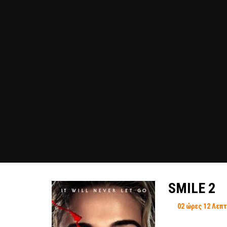
SMILE 2
02 ώρες 12 Λεπ