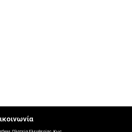
ικοινωνία
rfeas, Πλατεία Ελευθερίας, Κως