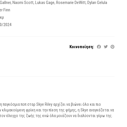
Gallner
,
Naomi Scott
,
Lukas Gage
,
Rosemarie DeWitt
,
Dylan Gelula
er Finn
λερ
0/2024
Κοινοποίηση:
η παγκόσμια ποπ σταρ Skye Riley αρχίζει να βιώνει όλο και πιο
 κλιμακούμενη φρίκη και την πίεση της φήμης, η Skye αναγκάζεται να
 τον έλεγχο της ζωής της ενώ όλα μοιάζουν να διαλύονται γύρω της.