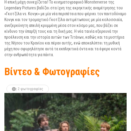
Η επική μάχη συνεχίζεται! Το κινηματογραφικό Monsterverse της
Legendary Pictures βαδίζει στα ίχνη της εκρηκτικής αναμέτρησης του
«Γκοτζίλα vs. Κονγκ» με μία νέα περιπέτεια που φέρνει τον παντοδύναμο
Κονγκ και τον τρομαχτικό Γκοτζίλα αντιμέτωπους με μία κολοσσιαία,
ανεξερεύνητη απειλή κρυμμένη μέσα στον κόσμο μας, που βάζει σε
κίνδυνο την ύπαρξή τους και τη δική μας. Η νέα ταινία εξερευνά την
προέλευση και την ιστορία αυτών των Τιτάνων, καθώς και τα μυστήρια
της Νήσου του Κρανίου και πέραν αυτής, ενώ αποκαλύπτει τη μυθική
μάχη που σφυρηλάτησε αυτά τα εκπληκτικά όντα και τα έφερε κοντά
στην ανθρωπότητα για πάντα.
Βίντεο & Φωτογραφίες
2 φωτογραφίες