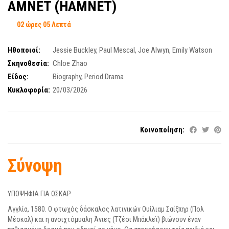
AMNET (HAMNET)
02 ώρες 05 Λεπτά
Ηθοποιοί:
Jessie Buckley
,
Paul Mescal
,
Joe Alwyn
,
Emily Watson
Σκηνοθεσία:
Chloe Zhao
Είδος:
Biography
,
Period Drama
Κυκλοφορία:
20/03/2026
Κοινοποίηση:
Σύνοψη
ΥΠΟΨΗΦΙΑ ΓΙΑ ΟΣΚΑΡ
Αγγλία, 1580. Ο φτωχός δάσκαλος λατινικών Ουίλιαμ Σαίξπηρ (Πολ
Μέσκαλ) και η ανοιχτόμυαλη Άνιες (Τζέσι Μπάκλεϊ) βιώνουν έναν