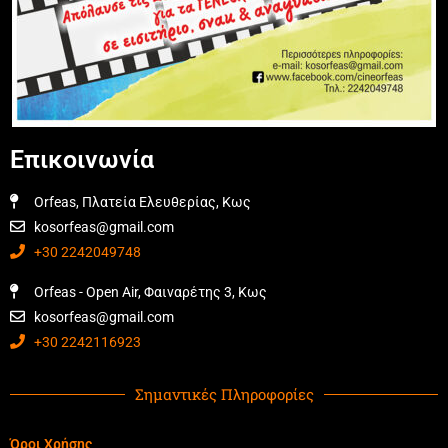
Επικοινωνία
Orfeas, Πλατεία Ελευθερίας, Κως
kosorfeas@gmail.com
+30 2242049748
Orfeas - Open Air, Φαιναρέτης 3, Κως
kosorfeas@gmail.com
+30 2242116923
Σημαντικές Πληροφορίες
Όροι Χρήσης