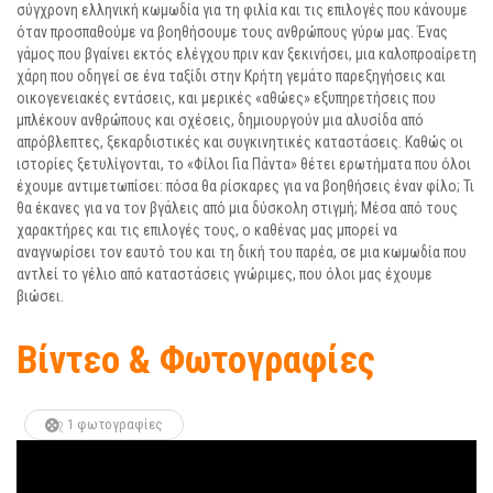
σύγχρονη ελληνική κωμωδία για τη φιλία και τις επιλογές που κάνουμε
όταν προσπαθούμε να βοηθήσουμε τους ανθρώπους γύρω μας. Ένας
γάμος που βγαίνει εκτός ελέγχου πριν καν ξεκινήσει, μια καλοπροαίρετη
χάρη που οδηγεί σε ένα ταξίδι στην Κρήτη γεμάτο παρεξηγήσεις και
οικογενειακές εντάσεις, και μερικές «αθώες» εξυπηρετήσεις που
μπλέκουν ανθρώπους και σχέσεις, δημιουργούν μια αλυσίδα από
απρόβλεπτες, ξεκαρδιστικές και συγκινητικές καταστάσεις. Καθώς οι
ιστορίες ξετυλίγονται, το «Φίλοι Για Πάντα» θέτει ερωτήματα που όλοι
έχουμε αντιμετωπίσει: πόσα θα ρίσκαρες για να βοηθήσεις έναν φίλο; Τι
θα έκανες για να τον βγάλεις από μια δύσκολη στιγμή; Μέσα από τους
χαρακτήρες και τις επιλογές τους, ο καθένας μας μπορεί να
αναγνωρίσει τον εαυτό του και τη δική του παρέα, σε μια κωμωδία που
αντλεί το γέλιο από καταστάσεις γνώριμες, που όλοι μας έχουμε
βιώσει.
Βίντεο & Φωτογραφίες
1 φωτογραφίες