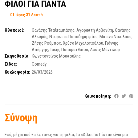
ΦΙΛΟΙ ΓΙΑ ΠΑΝΤΑ
01 ώρες 31 Λεπτά
Ηθοποιοί:
Θανάσης Τσαλταμπάσης
,
Αγοραστή Αρβανίτη
,
Θανάσης
Αλευράς
,
Ντορέττα Παπαδημητρίου
,
Ματίνα Νικολάου
,
Ζήσης Ρούμπος
,
Χρύσα Μιχαλοπούλου
,
Γιάννης
Απέργης
,
Τάκης Παπαματθαίου
,
Λούις Μάντιλορ
Σκηνοθεσία:
Κωνσταντίνος Μουσούλης
Είδος:
Comedy
Κυκλοφορία:
26/03/2026
Κοινοποίηση:
Σύνοψη
Εσύ, μέχρι πού θα έφτανες για τη φιλία; Το «Φίλοι Για Πάντα» είναι μια