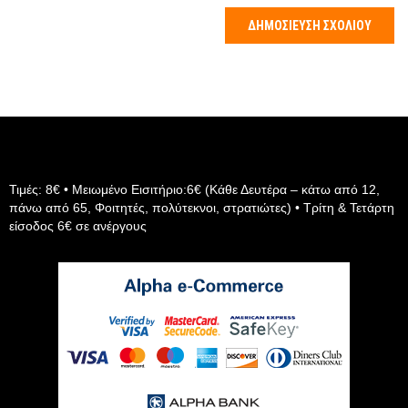
Τιμές: 8€ • Μειωμένο Εισιτήριο:6€ (Κάθε Δευτέρα – κάτω από 12,
πάνω από 65, Φοιτητές, πολύτεκνοι, στρατιώτες) • Τρίτη & Τετάρτη
είσοδος 6€ σε ανέργους