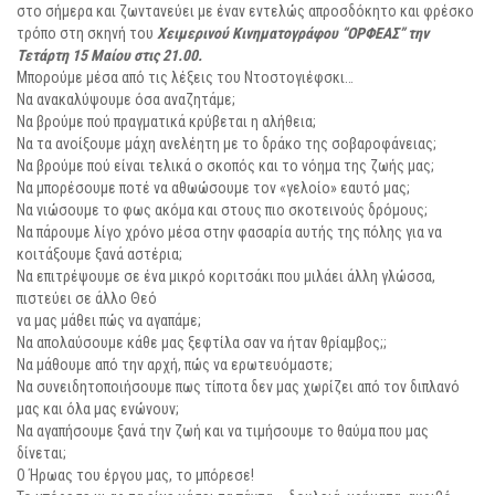
στο σήμερα και ζωντανεύει με έναν εντελώς απροσδόκητο και φρέσκο
τρόπο στη σκηνή του
Χειμερινού Κινηματογράφου “ΟΡΦΕΑΣ” την
Τετάρτη 15 Μαίου στις 21.00.
Μπορούμε μέσα από τις λέξεις του Ντοστογιέφσκι…
Να ανακαλύψουμε όσα αναζητάμε;
Να βρούμε πού πραγματικά κρύβεται η αλήθεια;
Να τα ανοίξουμε μάχη ανελέητη με το δράκο της σοβαροφάνειας;
Να βρούμε πού είναι τελικά ο σκοπός και το νόημα της ζωής μας;
Να μπορέσουμε ποτέ να αθωώσουμε τον «γελοίο» εαυτό μας;
Να νιώσουμε το φως ακόμα και στους πιο σκοτεινούς δρόμους;
Να πάρουμε λίγο χρόνο μέσα στην φασαρία αυτής της πόλης για να
κοιτάξουμε ξανά αστέρια;
Να επιτρέψουμε σε ένα μικρό κοριτσάκι που μιλάει άλλη γλώσσα,
πιστεύει σε άλλο Θεό
να μας μάθει πώς να αγαπάμε;
Να απολαύσουμε κάθε μας ξεφτίλα σαν να ήταν θρίαμβος;;
Να μάθουμε από την αρχή, πώς να ερωτευόμαστε;
Να συνειδητοποιήσουμε πως τίποτα δεν μας χωρίζει από τον διπλανό
μας και όλα μας ενώνουν;
Να αγαπήσουμε ξανά την ζωή και να τιμήσουμε το θαύμα που μας
δίνεται;
Ο Ήρωας του έργου μας, το μπόρεσε!