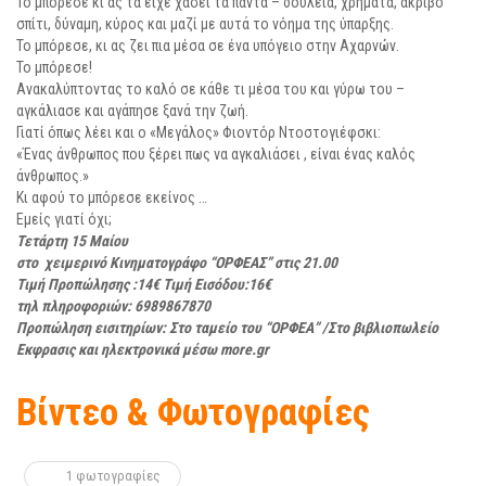
Το μπόρεσε κι ας τα είχε χάσει τα πάντα – δουλειά, χρήματα, ακριβό
σπίτι, δύναμη, κύρος και μαζί με αυτά το νόημα της ύπαρξης.
Το μπόρεσε, κι ας ζει πια μέσα σε ένα υπόγειο στην Αχαρνών.
Το μπόρεσε!
Ανακαλύπτοντας το καλό σε κάθε τι μέσα του και γύρω του –
αγκάλιασε και αγάπησε ξανά την ζωή.
Γιατί όπως λέει και ο «Μεγάλος» Φιοντόρ Ντοστογιέφσκι:
«Ένας άνθρωπος που ξέρει πως να αγκαλιάσει , είναι ένας καλός
άνθρωπος.»
Κι αφού το μπόρεσε εκείνος …
Εμείς γιατί όχι;
Τετάρτη 15 Μαίου
στο χειμερινό Κινηματογράφο “ΟΡΦΕΑΣ” στις 21.00
Τιμή Προπώλησης :14€ Τιμή Εισόδου:16€
τηλ πληροφοριών: 6989867870
Προπώληση εισιτηρίων: Στο ταμείο του “ΟΡΦΕΑ”
/Στο βιβλιοπωλείο
Εκφρασις
και ηλεκτρονικά μέσω
more.gr
Βίντεο & Φωτογραφίες
1 φωτογραφίες