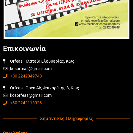
Επικοινωνία
Orfeas, Πλατεία Ελευθερίας, Κως
kosorfeas@gmail.com
+30 2242049748
Orfeas - Open Air, Φαιναρέτης 3, Κως
kosorfeas@gmail.com
+30 2242116923
Σημαντικές Πληροφορίες