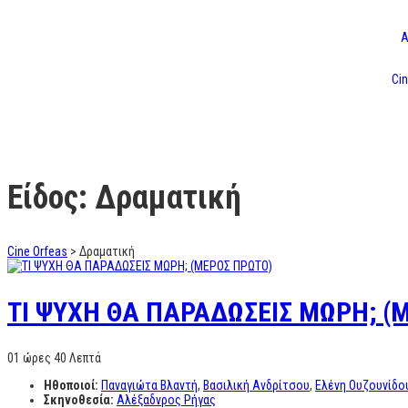
Α
Cin
Είδος: Δραματική
Cine Orfeas
>
Δραματική
TI ΨΥΧΗ ΘΑ ΠΑΡΑΔΩΣΕΙΣ ΜΩΡΗ; (
01 ώρες 40 Λεπτά
Ηθοποιοί:
Παναγιώτα Βλαντή
,
Βασιλική Ανδρίτσου
,
Ελένη Ουζουνίδο
Σκηνοθεσία:
Αλέξαδνρος Ρήγας