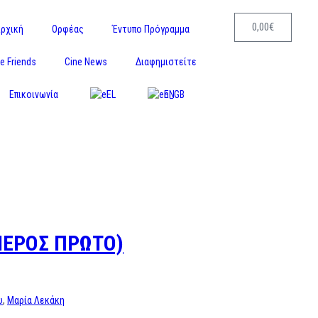
0,00
€
ρχική
Ορφέας
Έντυπο Πρόγραμμα
e Friends
Cine News
Διαφημιστείτε
Επικοινωνία
EL
EN
ΜΕΡΟΣ ΠΡΩΤΟ)
υ
,
Μαρία Λεκάκη