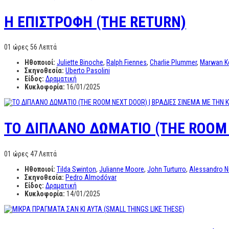
Η ΕΠΙΣΤΡΟΦΗ (THE RETURN)
01 ώρες 56 Λεπτά
Ηθοποιοί:
Juliette Binoche
,
Ralph Fiennes
,
Charlie Plummer
,
Marwan K
Σκηνοθεσία:
Uberto Pasolini
Είδος:
Δραματική
Κυκλοφορία:
16/01/2025
TO ΔΙΠΛΑΝΟ ΔΩΜΑΤΙΟ (THE ROOM N
01 ώρες 47 Λεπτά
Ηθοποιοί:
Tilda Swinton
,
Julianne Moore
,
John Turturro
,
Alessandro N
Σκηνοθεσία:
Pedro Almodóvar
Είδος:
Δραματική
Κυκλοφορία:
14/01/2025