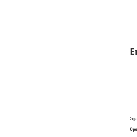
Ε
Σημ
Όρο