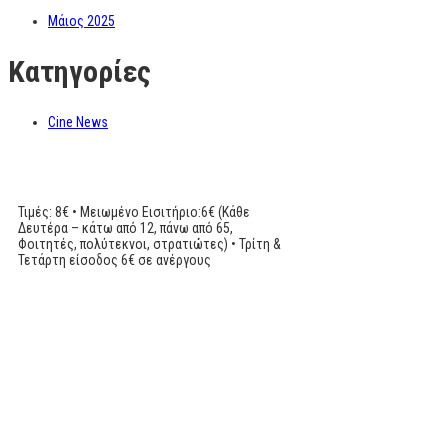
Μάιος 2025
Kατηγορίες
Cine News
Τιμές: 8€ • Μειωμένο Εισιτήριο:6€ (Κάθε
Δευτέρα – κάτω από 12, πάνω από 65,
Φοιτητές, πολύτεκνοι, στρατιώτες) • Τρίτη &
Τετάρτη είσοδος 6€ σε ανέργους