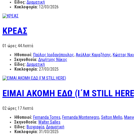
Είδος:
Δραματική
Κυκλοφορία:
12/03/2026
ΚΡΕΑΣ
01 ώρες 44 Λεπτά
Ηθοποιοί:
Παύλος Ιορδανόπουλος
,
Ακύλλας Καραζήσης
,
Κώστας Νικ
Σκηνοθεσία:
Δημήτρης Νάκος
Είδος:
Δραματική
Κυκλοφορία:
27/03/2025
EIMAI AKOMH ΕΔΩ (Ι΄Μ STILL HERE
02 ώρες 17 Λεπτά
Ηθοποιοί:
Fernanda Torres
,
Fernanda Montenegro
,
Selton Mello
,
Maeve
Σκηνοθεσία:
Walter Salles
Είδος:
Βιογραφία
,
Δραματική
Κυκλοφορία:
31/03/2025