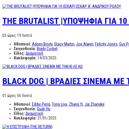
THE BRUTALIST |YΠΟΨΗΦΙΑ ΓΙΑ 10
03 ώρες 19 Λεπτά
Ηθοποιοί:
Adrien Brody
,
Stacy Martin
,
Joe Alwyn
,
Felicity Jones
,
Guy P
Σκηνοθεσία:
Brady Corbet
Είδος:
Δραματική
Κυκλοφορία:
14/03/2025
BLACK DOG | ΒΡΑΔΙΕΣ ΣΙΝΕΜΑ ΜΕ 
01 ώρες 56 Λεπτά
Ηθοποιοί:
Eddie Peng
,
Tong Liya
,
Zhang Yi
,
Jia Zhangke
Σκηνοθεσία:
Guan Hu
Είδος:
Δραματική
Κυκλοφορία:
21/01/2025