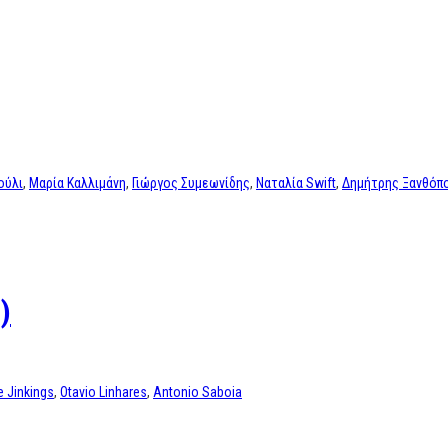
ούλι
,
Μαρία Καλλιμάνη
,
Γιώργος Συμεωνίδης
,
Ναταλία Swift
,
Δημήτρης Ξανθόπ
)
 Jinkings
,
Otavio Linhares
,
Αntonio Saboia