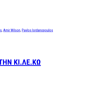
es
,
Amir Wilson
,
Pavlos Iordanopoulos
ΤΗΝ ΚΙ.ΛΕ.ΚΩ