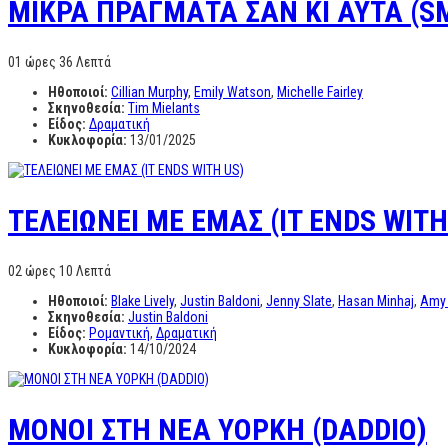
ΜΙΚΡΑ ΠΡΑΓΜΑΤΑ ΣΑΝ ΚΙ ΑΥΤΑ (SM
01 ώρες 36 Λεπτά
Ηθοποιοί:
Cillian Murphy
,
Emily Watson
,
Michelle Fairley
Σκηνοθεσία:
Tim Mielants
Είδος:
Δραματική
Κυκλοφορία:
13/01/2025
ΤΕΛΕΙΩΝΕΙ ΜΕ ΕΜΑΣ (IT ENDS WITH
02 ώρες 10 Λεπτά
Ηθοποιοί:
Blake Lively
,
Justin Baldoni
,
Jenny Slate
,
Hasan Minhaj
,
Amy 
Σκηνοθεσία:
Justin Baldoni
Είδος:
Ρομαντική
,
Δραματική
Κυκλοφορία:
14/10/2024
ΜΟΝΟΙ ΣΤΗ ΝΕΑ ΥΟΡΚΗ (DADDIO)