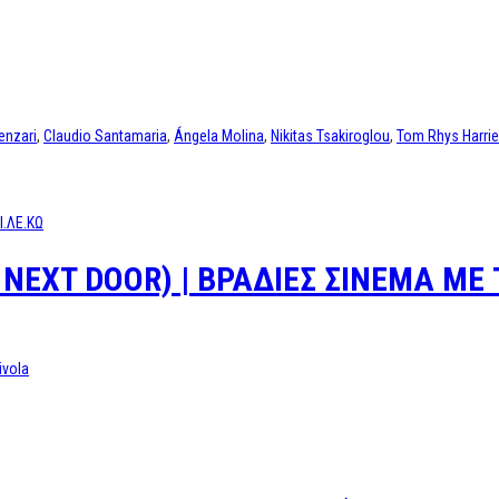
enzari
,
Claudio Santamaria
,
Ángela Molina
,
Nikitas Tsakiroglou
,
Tom Rhys Harri
EXT DOOR) | ΒΡΑΔΙΕΣ ΣΙΝΕΜΑ ΜΕ 
ivola