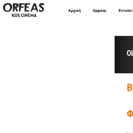
Αρχική
Ορφέας
Έντυπο
O
Β
Φ