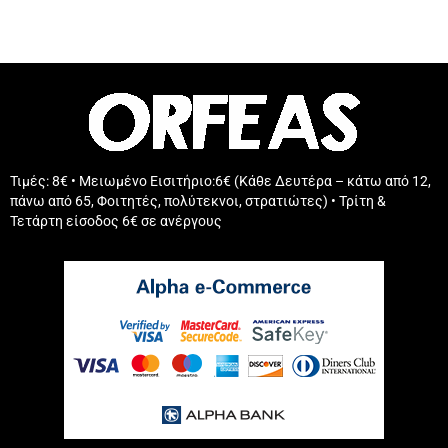
Τιμές: 8€ • Μειωμένο Εισιτήριο:6€ (Κάθε Δευτέρα – κάτω από 12,
πάνω από 65, Φοιτητές, πολύτεκνοι, στρατιώτες) • Τρίτη &
Τετάρτη είσοδος 6€ σε ανέργους