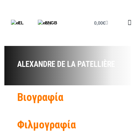
0,00
€
EL
EN
Έντυπο 
ALEXANDRE DE LA PATELLIÈRE
Βιογραφία
Φιλμογραφία